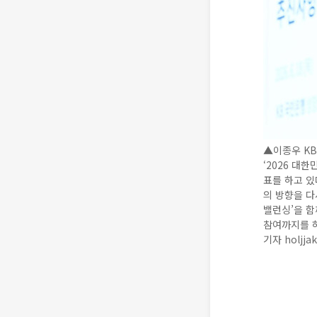
▲이종우 K
‘2026 대
표를 하고 있
의 방향을 다
밸런싱’을 함
참여까지를 하
기자 holjja