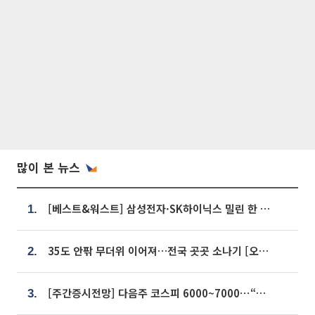
많이 본 뉴스
[베스트&워스트] 삼성전자·SK하이닉스 밀린 한 주…상상인증권은 85% 급등
1.
35도 안팎 무더위 이어져…전국 곳곳 소나기 [오늘 날씨]
2.
[주간증시전망] 다음주 코스피 6000~7000⋯“外人 수급은 정책이 변수”
3.