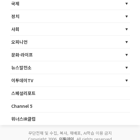
국제
정치
사회
오피니언
문화·라이프
뉴스발전소
이투데이TV
스페셜리포트
Channel 5
위너스IR클럽
무단전재 및 수집, 복사, 재배포, AI학습 이용 금지
Copyright 2006.
이투데이
. All rights reserved