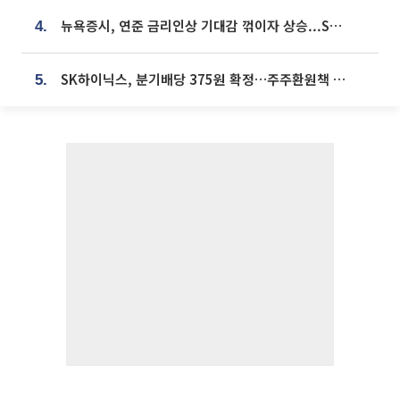
뉴욕증시, 연준 금리인상 기대감 꺾이자 상승...S&P500 사상 최고치 [종합]
4.
SK하이닉스, 분기배당 375원 확정…주주환원책 9월로 앞당겨 발표
5.