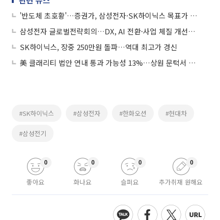
관련 뉴스
'반도체 초호황'…증권가, 삼성전자·SK하이닉스 목표가 또 줄상향
삼성전자 글로벌전략회의…DX, AI 전환·사업 체질 개선에 방점
SK하이닉스, 장중 250만원 돌파…역대 최고가 경신
美 클래리티 법안 연내 통과 가능성 13%…상원 문턱서 제동
#SK하이닉스
#삼성전자
#한화오션
#현대차
#삼성전기
0
0
0
0
좋아요
화나요
슬퍼요
추가취재 원해요