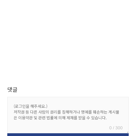
댓글
0 / 300