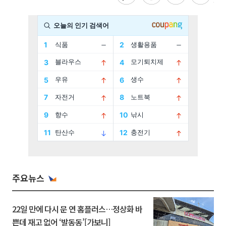
주요뉴스
22일 만에 다시 문 연 홈플러스…정상화 바
쁜데 재고 없어 ‘발동동’[가보니]