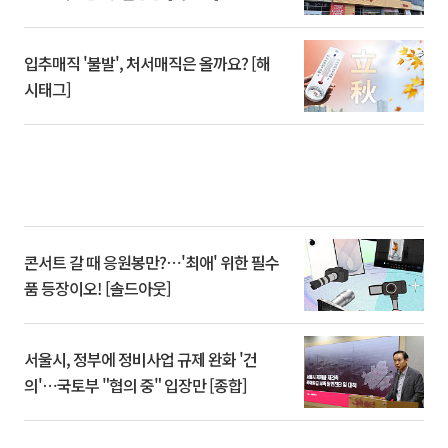
입추매직 '불발', 처서매직은 올까요? [해
시태그]
콘서트 갈 때 응원봉만?⋯'최애' 위한 필수
품 등장이오! [솔드아웃]
서울시, 정부에 정비사업 규제 완화 '건
의'⋯국토부 "협의 중" 입장만 [종합]