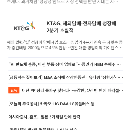
추세다. 과거처럼 ‘성장성’만으로 시장 선택을 받던 시대는 지났
다. 투자자들은 이제 기술적 실체와 지속 가능한 재무 기반을 냉
정하게 살핀다. 상장을 추진하는 기업들은 거시경제 불확실성
속에 실적과 성과를 입증해야 하는 시험대에 섰다. 본지는 상장
KT&G, 해외담배·전자담배 성장에
을 앞둔 기업의 기술 경쟁
2분기 호실적
해외 궐련·'릴' 성장에 담배사업 호조…영업익 4분기 연속 두 자릿수 증
가 중간배당 2000원으로 43% 인상…연간 매출·영업이익 가이던스
상향 해외 담배사업과 차세대 담배(NGP) 성장에 힘입어 KT&G가 2분
기 호실적을 기록했다. 이에 올해 연간 실적 전망(가이던스)도 상향 조
정했다. KT&G는 올해 2분기 연결 기준 매출 1조7016억 원, 영업이익
"AI 반도체 훈풍, 이젠 부품·장비 업체로"⋯증권가 HBM 수혜주 조명
41
[급등락주 짚어보기] M&A 소식에 상상인증권ㆍ유니켐 ‘상한가’⋯유증 제동 걸린 SK디앤디↑
더딘 PF 정리 돌파구 찾는다…금감원, 1년 반 만에 매각설명회 재개
단독
[오늘의 주요공시] 카카오·LIG D&A·LG유플러스 등
아시아증시, 혼조...일본 3거래일 만에 반락
[장외시황] 비바리퍼블리카, 4.64% 상승