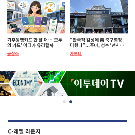
기후동행카드 한 달 더⋯‘모두
“한국적 감성에 英 축구열정
의 카드’ 어디가 유리할까
더했다”...푸마, 성수 ‘맨시티
하우스’ 팝업
금상소
가보니
C-레벨 라운지