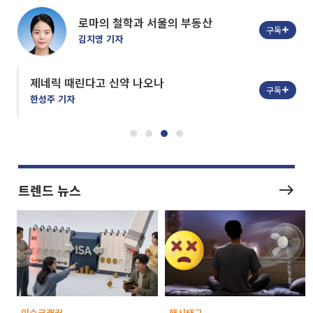
로마의 철학과 서울의 부동산
구독
김지영 기자
제네릭 때린다고 신약 나오나
AI
구독
멈
한성주 기자
트렌드 뉴스
이슈크래커
해시태그