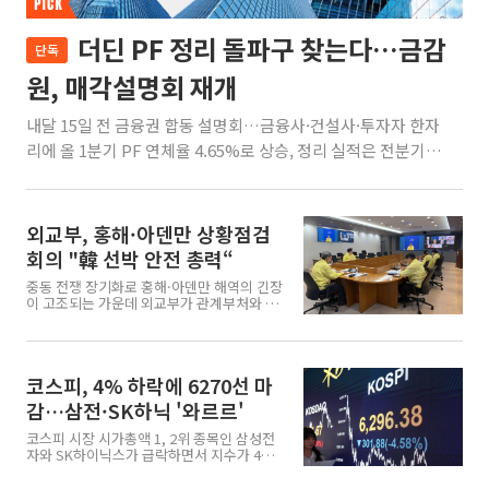
더딘 PF 정리 돌파구 찾는다…금감
단독
원, 매각설명회 재개
내달 15일 전 금융권 합동 설명회…금융사·건설사·투자자 한자
리에 올 1분기 PF 연체율 4.65%로 상승, 정리 실적은 전분기의
5분의 1 업계 “자금 급한 곳 많지만 사업성 갖춘 곳 드물어” 금융
당국이 1년 반 만에 부동산 프로젝트파이낸싱(PF) 부실 사업장
매각에 시동을 건다. PF 건전성 지표가 악화하자 금융회사와 건
외교부, 홍해·아덴만 상황점검
설사, 투자자를 한자리에
회의 "韓 선박 안전 총력“
중동 전쟁 장기화로 홍해·아덴만 해역의 긴장
이 고조되는 가운데 외교부가 관계부처와 재
외공관 합동 회의를 열고 우리 선박과 선원의
안전 확보 방안을 점검했다. 외교부는 6일 조
주성 해외안전기획관 주재로 관계부처·재외
공관 합동 상황점검회의를 개최했다고 밝혔
코스피, 4% 하락에 6270선 마
다. 회의에는 해양수산부와 국방부를 비롯해
홍해·아덴만 해역 인근 8개 재외
감…삼전·SK하닉 '와르르'
코스피 시장 시가총액 1, 2위 종목인 삼성전
자와 SK하이닉스가 급락하면서 지수가 4%
넘게 하락했다. 6일 한국거래소에 따르면 코
스피 지수는 전 거래일 대비 301.88포인트