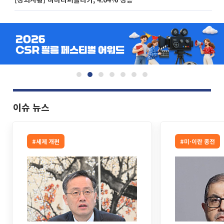
이슈 뉴스
#세제 개편
#미·이란 종전