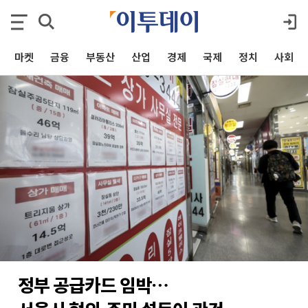
마켓
금융
부동산
산업
경제
국제
정치
사회
정부 공급카드 임박…