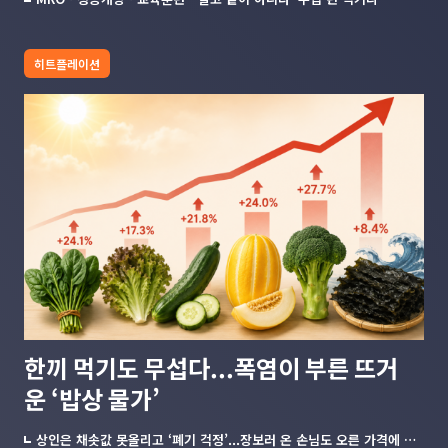
히트플레이션
한끼 먹기도 무섭다...폭염이 부른 뜨거
운 ‘밥상 물가’
상인은 채솟값 못올리고 ‘폐기 걱정’...장보러 온 손님도 오른 가격에 한숨