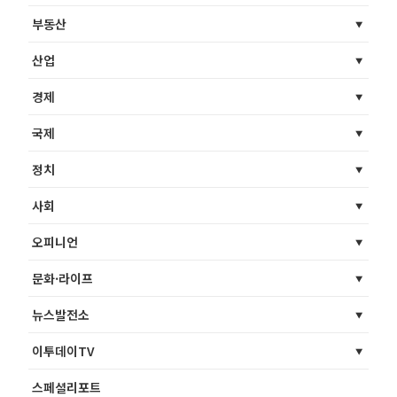
부동산
산업
경제
국제
정치
사회
오피니언
문화·라이프
뉴스발전소
이투데이TV
스페셜리포트