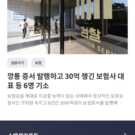
금융사기
보험
깡통 증서 발행하고 30억 챙긴 보험사 대
표 등 6명 기소
보험금을 제대로 지급할 능력이 없는 상태에서 정상적인 보증보
험사인 것처럼 속이고 8년간 2000억대의 보험증서를 발행해 약
30억원의 보증료를 챙긴 법인 대표 등 6명이 재판에 넘겨졌다.
서울중앙지검 형사9부(고은별 부장검사)는 보험업법 위반과 특
정경제범죄가중처벌법상 사기·횡령 등 혐의로 무허가 보증보험
사 A업체 전현직 대표이사 4명