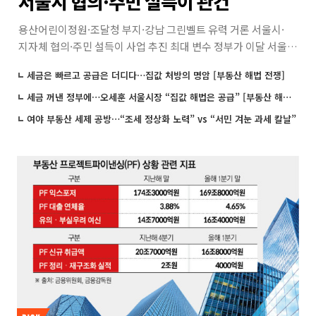
서울시 협의·주민 설득이 관건
용산어린이정원·조달청 부지·강남 그린벨트 유력 거론 서울시·
지자체 협의·주민 설득이 사업 추진 최대 변수 정부가 이달 서울·
수도권에 5만 가구 이상을 추가 공급하는 내용을 담은 부동산 공
세금은 빠르고 공급은 더디다…집값 처방의 명암 [부동산 해법 전쟁]
급대책을 내놓을 전망이다. 용산어린이정원과 서울지방조달청
부지, 여의도 한국토지주택공사(LH) 부지, 강남권 그린벨트 등이
세금 꺼낸 정부에…오세훈 서울시장 “집값 해법은 공급” [부동산 해법 전쟁]
유력 후보지로 거론된다. 전문가들은 정부의 공급 의지만으로는
여야 부동산 세제 공방…“조세 정상화 노력” vs “서민 겨눈 과세 칼날”
사업이 속도를 내기 어려운 만큼 서울시와 지방자치단체 협의, 주
민 설득 등이 공급 성패를 좌우할