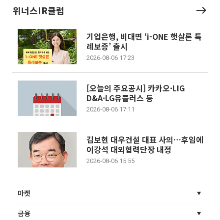
운영 방안을 시행한다. KBO는 6일 서울
위원은 쉽게 말을 잇지 못하며
위너스IR클럽
강남구 야구회관에서 10개 구단 단장과
마나 국제적인 망신이냐”라
프로야구선수협회가 참석한
게 경기 잘 봐달라고 이런 걸
데 심판에게 접근한 것 자체
기업은행, 비대면 ‘i-ONE 햇살론 특
법”이라고 목소리를 높였다.
례보증’ 출시
을 요구하는 방식으로 불법 
2026-08-06 17:23
다? 그걸 또 법카로 긁고 있다
을 상실한 것”이라며 “이 세
[오늘의 주요공시] 카카오·LIG
D&A·LG유플러스 등
2026-08-06 17:11
김보현 대우건설 대표 사의…후임에
이강석 대외협력단장 내정
2026-08-06 15:55
마켓
금융