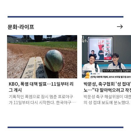
문화·라이프
KBO, 폭염 대책 발표⋯11일부터 리
박문성, 축구협회 '성 접대
그 개시
노…"다 말아먹으려고 작
기록적인 폭염으로 잠시 멈춘 프로야구
박문성 축구 해설위원이 대
가 11일부터 다시 시작한다. 한국야구위
의 성 접대 보도에 분노했다.
원회(KBO)는 선수단과 관중 안전을 위
채널 ‘달수네라이브’에서 진
해 이번 주말까지 경기를 취소한 뒤 리그
방송에서 박 위원은 해당 보
를 재개하고, 9월 6일까지 경기 시작 시
으로 전하며 “다 말아먹으려
간을 오후 7시로 늦추는 등 혹서기 특별
냐”라고 분노를 감추지 못했다