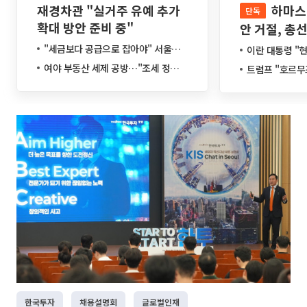
재경차관 "실거주 유예 추가
하마스 "네타냐후 합의
단독
확대 방안 준비 중"
안 거절, 총선
기"
"세금보다 공급으로 잡아야" 서울시 부동산 대책 '맞불' 토론회
이란 대통령 "현재 최고지
여야 부동산 세제 공방…"조세 정상화 노력" vs "서민 겨눈 칼날"
트럼프 "호르무즈 곧 열
한국투자
채용설명회
글로벌인재