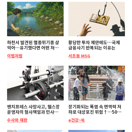
하천서 발견된 멸종위기종 샴
황당한 투자 제안에도…국제
악어…유기했다면 어떤 처벌
금융사기 반복되는 이유는
받을까?
이법저법
서초동 MSG
벤치프레스 사망사고, 헬스장
장기화되는 폭염 속 면역력 저
운영자의 형사책임과 민사책
하로 대상포진 위험↑…50대
임은?
이상 주의
수사와 재판
e건강~쏙