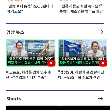
'만능 절세 통장' ISA, 5년마다
"선풍기 틀고 자면 죽나요?"
깨라고요?
폭염이 재조명한 엄마표 괴담
영상 뉴스
에코프로, 화장품 업체 인수 추
"삼성SDI, 하반기 본업 살아난
진⋯"본업과 시너지 부족"
다"⋯ESSㆍAI 수요가 견인
Shorts