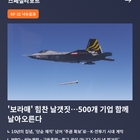
스페셜리포트
KF-21 낙수효과
'보라매' 힘찬 날갯짓⋯500개 기업 함께
날아오른다
10년의 집념, ‘단순 제작’ 넘어 ‘주권 확보’로⋯K-전투기 시대 개막
MROㆍ성능개량ㆍ교육훈련⋯팔고 끝이 아니다 ‘수십 년 먹거리’