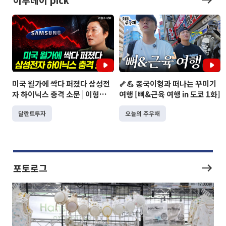
이투데이 pick
미국 월가에 싹다 퍼졌다 삼성전
🦴💪 종국이형과 떠나는 꾸미기
자 하이닉스 충격 소문 | 이형수
여행 [뼈&근육 여행 in 도쿄 1화]
대표 1부
달란트투자
오늘의 주우재
포토로그