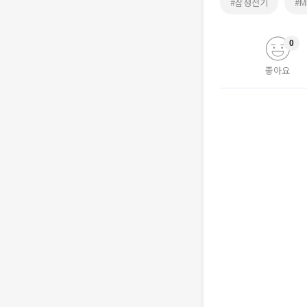
#삼성전기
#M
0
좋아요