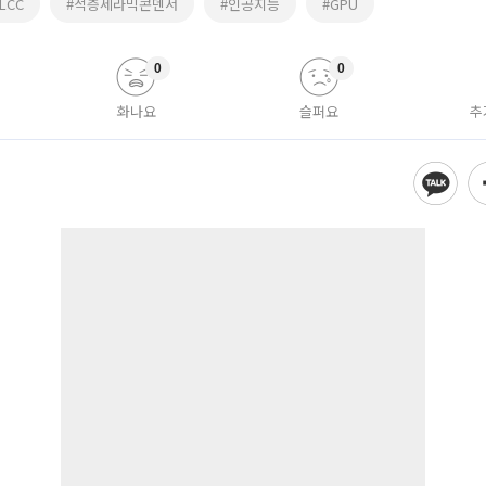
LCC
#적층세라믹콘덴서
#인공지능
#GPU
0
0
화나요
슬퍼요
추