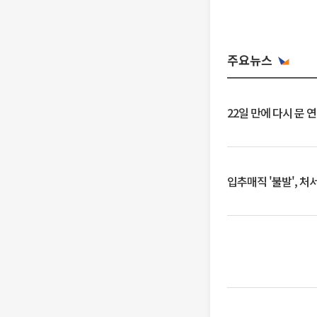
주요뉴스
22일 만에 다시 문 
입추매직 '불발', 처