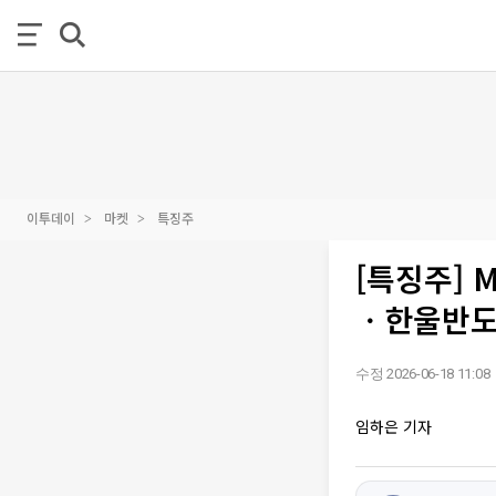
이투데이
마켓
특징주
[특징주] 
ㆍ한울반도
수정 2026-06-18 11:08
임하은 기자