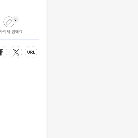
0
가취재 원해요