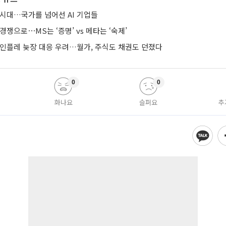
 시대…국가를 넘어선 AI 기업들
경쟁으로⋯MS는 ‘증명’ vs 메타는 ‘숙제’
 인플레 늦장 대응 우려…월가, 주식도 채권도 던졌다
0
0
화나요
슬퍼요
추