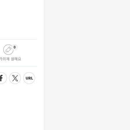
0
가취재 원해요