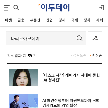
마켓
금융
부동산
산업
경제
국제
정치
사회
검색결과 총
59
건
정확도순
최신순
[데스크 시각] 레버리지 사태에 묻힌
‘AI 청사진’
AI 패권전쟁부터 자원안보까지…李
경제외교의 외연 확장