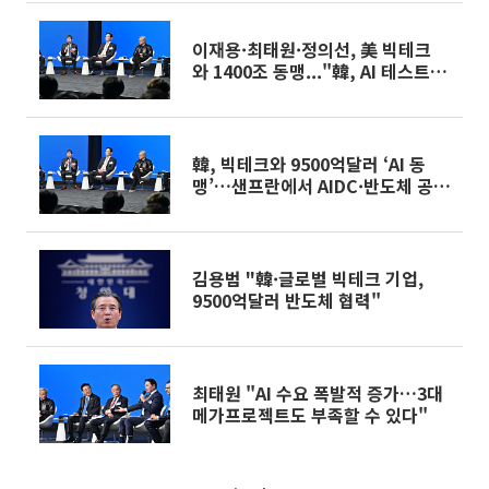
이재용·최태원·정의선, 美 빅테크
와 1400조 동맹..."韓, AI 테스트베
드로"
韓, 빅테크와 9500억달러 ‘AI 동
맹’…샌프란에서 AIDC·반도체 공급
망 협력
김용범 "韓·글로벌 빅테크 기업,
9500억달러 반도체 협력"
최태원 "AI 수요 폭발적 증가…3대
메가프로젝트도 부족할 수 있다"