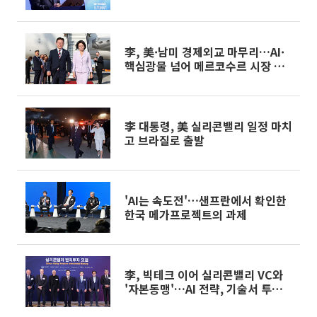
李, 美·남미 경제외교 마무리…AI·
핵심광물 넘어 메르코수르 시장 연
다
李 대통령, 美 실리콘밸리 일정 마치
고 브라질로 출발
'AI는 속도전'…샌프란에서 확인한
한국 메가프로젝트의 과제
李, 빅테크 이어 실리콘밸리 VC와
'자본동맹'…AI 전략, 기술서 투자까
지