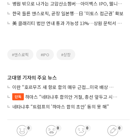
병원 밖으로 나가는 고압산소챔버…아이벡스 IPO, 웰니스 확장성 시험대
한국 들른 앤스로픽, 곧장 일본행…日 ‘미토스 접근권’ 확보
美 클래리티 법안 연내 통과 가능성 13%…상원 문턱서 제동
#앤스로픽
#IPO
#상장
고대영 기자의 주요 뉴스
이란 “호르무즈 새 항로 합의 매우 근접...미국 배상 먼저”
하마스 “네타냐후 합의안 거절, 총선 앞두고 시간 끌기”
단독
네타냐후 “트럼프의 '하마스 합의 초안' 동의 못 해”
0
0
0
0