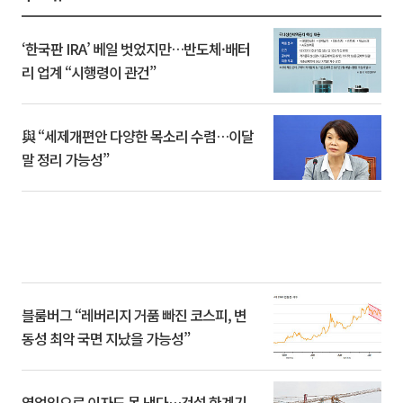
‘한국판 IRA’ 베일 벗었지만…반도체·배터
리 업계 “시행령이 관건”
與 “세제개편안 다양한 목소리 수렴…이달
말 정리 가능성”
블룸버그 “레버리지 거품 빠진 코스피, 변
동성 최악 국면 지났을 가능성”
영업익으로 이자도 못 낸다…건설 한계기