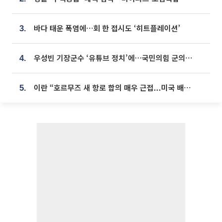
바다 태운 폭염에…회 한 접시도 ‘히트플레이션’
3.
우성빈 기장군수 ‘유튜브 정치’에…국민의힘 군의원들 집단 반발
4.
이란 “호르무즈 새 항로 합의 매우 근접...미국 배상 먼저”
5.