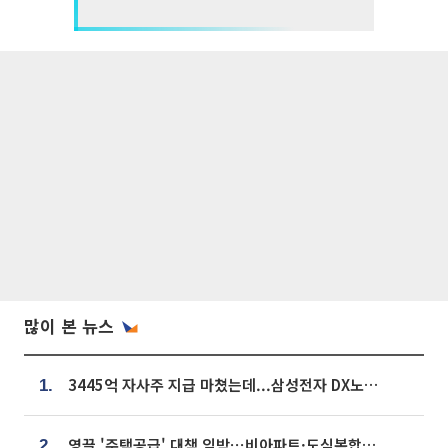
많이 본 뉴스
3445억 자사주 지급 마쳤는데...삼성전자 DX노조, 뒤늦은 '떼쓰기 집회'
1.
영끌 '주택공급' 대책 임박⋯비아파트·도심복합까지 총동원
2.