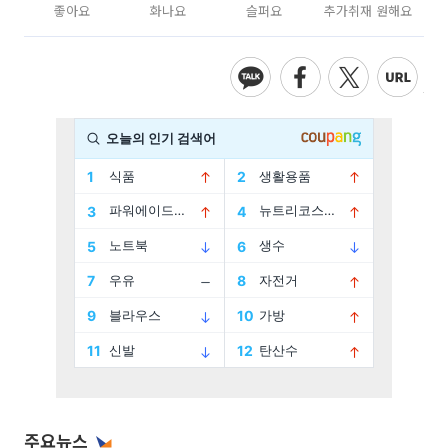
좋아요
화나요
슬퍼요
추가취재 원해요
주요뉴스