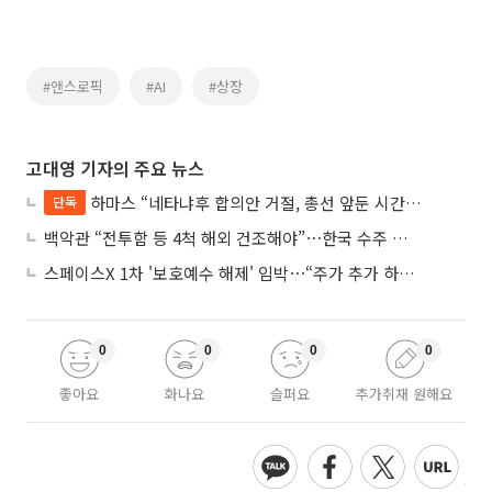
#앤스로픽
#AI
#상장
고대영 기자의 주요 뉴스
하마스 “네타냐후 합의안 거절, 총선 앞둔 시간 끌기”
단독
백악관 “전투함 등 4척 해외 건조해야”⋯한국 수주 기대
스페이스X 1차 '보호예수 해제' 임박⋯“주가 추가 하락 가능성”
0
0
0
0
좋아요
화나요
슬퍼요
추가취재 원해요