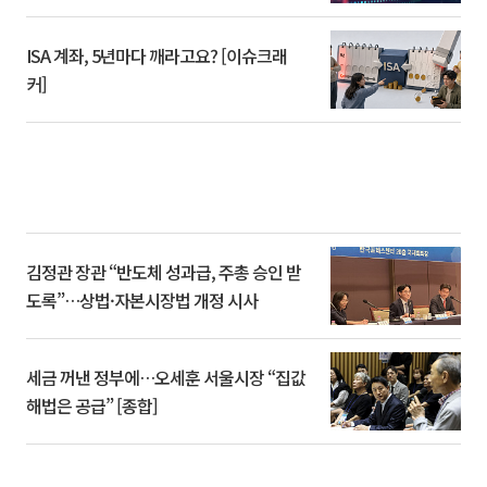
ISA 계좌, 5년마다 깨라고요? [이슈크래
커]
김정관 장관 “반도체 성과급, 주총 승인 받
도록”…상법·자본시장법 개정 시사
세금 꺼낸 정부에…오세훈 서울시장 “집값
해법은 공급” [종합]