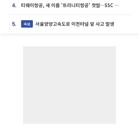
티웨이항공, 새 이름 '트리니티항공' 첫발…SSC 전략 본격화
4.
서울양양고속도로 이천터널 앞 사고 발생
속보
5.