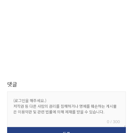
댓글
0 / 300