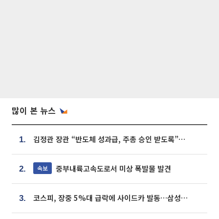
많이 본 뉴스
김정관 장관 “반도체 성과급, 주총 승인 받도록”…상법·자본시장법 개정 시사
1.
중부내륙고속도로서 미상 폭발물 발견
속보
2.
코스피, 장중 5%대 급락에 사이드카 발동…삼성·SK 동반 폭락
3.