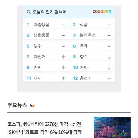
주요뉴스
코스피, 4% 하락에 6270선 마감…삼전
·SK하닉 '와르르' 각각 6%·10%대 급락