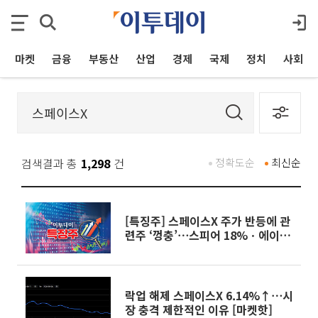
마켓
금융
부동산
산업
경제
국제
정치
사회
검색결과 총
1,298
건
정확도순
최신순
[특징주] 스페이스X 주가 반등에 관
련주 ‘껑충’⋯스피어 18%ㆍ에이치
브이엠 12%↑
락업 해제 스페이스X 6.14%↑⋯시
장 충격 제한적인 이유 [마켓핫]