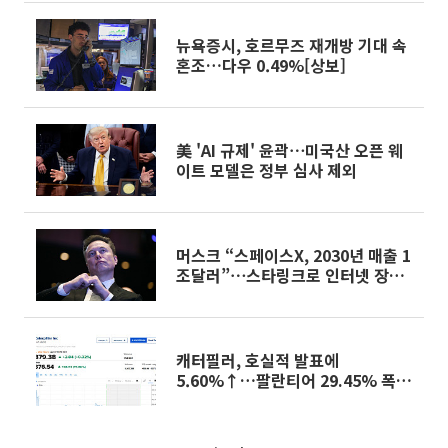
뉴욕증시, 호르무즈 재개방 기대 속
혼조…다우 0.49%[상보]
美 'AI 규제' 윤곽⋯미국산 오픈 웨
이트 모델은 정부 심사 제외
머스크 “스페이스X, 2030년 매출 1
조달러”⋯스타링크로 인터넷 장악
청사진
캐터필러, 호실적 발표에
5.60%↑…팔란티어 29.45% 폭등
[오늘의 뉴욕증시 무버]