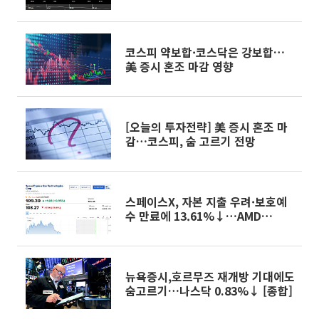
코스피 약보합·코스닥은 강보합…
美 증시 혼조 마감 영향
[오늘의 투자전략] 美 증시 혼조 마
감…코스피, 숨 고르기 전망
스페이스X, 자본 지출 우려·보호예
수 만료에 13.61%↓…AMD
7.04%↓ [뉴욕증시 무버]
뉴욕증시,호르무즈 재개방 기대에도
숨고르기…나스닥 0.83%↓ [종합]