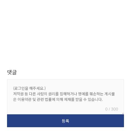
댓글
0 / 300