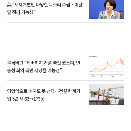
與 “세제개편안 다양한 목소리 수렴…이달
말 정리 가능성”
블룸버그 “레버리지 거품 빠진 코스피, 변
동성 최악 국면 지났을 가능성”
영업익으로 이자도 못 낸다…건설 한계기
업 5년 새 62→173곳