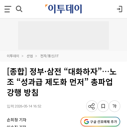
이투데이
산업
전자/통신/IT
[종합] 정부·삼전 “대화하자”…노
조 “성과급 제도화 먼저” 총파업
강행 방침
입력 2026-05-14 16:52
손희정 기자
구글 선호매체 추가