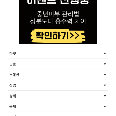
마켓
금융
부동산
산업
경제
국제