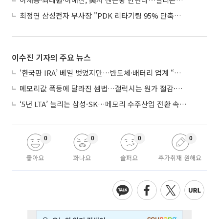
최정연 삼성전자 부사장 "PDK 리타기팅 95% 단축…에이전트 AI 시범 활용"
이수진 기자의 주요 뉴스
‘한국판 IRA’ 베일 벗었지만…반도체·배터리 업계 “시행령이 관건”
메모리값 폭등에 달라진 셈법…갤럭시는 원가 절감·아이폰은 서비스 확대
‘5년 LTA’ 늘리는 삼성·SK…메모리 수주산업 전환 속 다른 셈법
0
0
0
0
좋아요
화나요
슬퍼요
추가취재 원해요