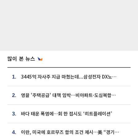
많이 본 뉴스
3445억 자사주 지급 마쳤는데...삼성전자 DX노조, 뒤늦은 '떼쓰기 집회'
1.
영끌 '주택공급' 대책 임박⋯비아파트·도심복합까지 총동원
2.
바다 태운 폭염에…회 한 접시도 ‘히트플레이션’
3.
이란, 미국에 호르무즈 합의 조건 제시…美 “경기 아직 안 끝나” [종합]
4.