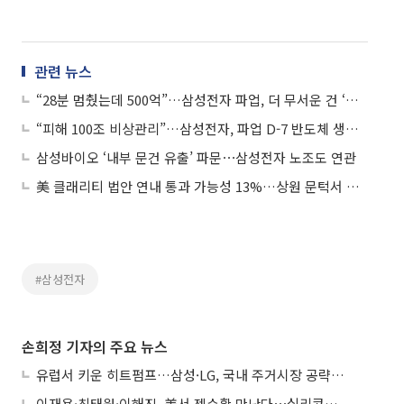
관련 뉴스
“28분 멈췄는데 500억”…삼성전자 파업, 더 무서운 건 ‘보이지 않는 손실’
“피해 100조 비상관리”…삼성전자, 파업 D-7 반도체 생산라인 비상체제
삼성바이오 ‘내부 문건 유출’ 파문⋯삼성전자 노조도 연관
美 클래리티 법안 연내 통과 가능성 13%…상원 문턱서 제동
#삼성전자
손희정 기자의 주요 뉴스
유럽서 키운 히트펌프…삼성·LG, 국내 주거시장 공략 ‘속도’
이재용·최태원·이해진, 美서 젠슨황 만난다⋯실리콘밸리 집결하는 AI리더