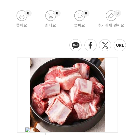
0
0
0
0
좋아요
화나요
슬퍼요
추가취재 원해요