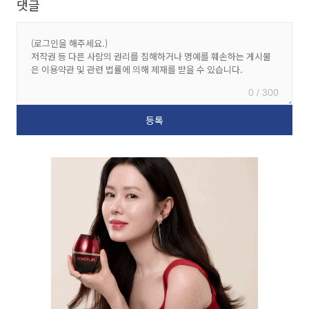
댓글
0 / 300