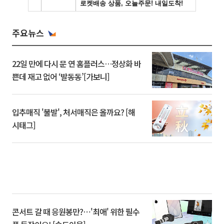
주요뉴스
22일 만에 다시 문 연 홈플러스…정상화 바
쁜데 재고 없어 ‘발동동’[가보니]
입추매직 '불발', 처서매직은 올까요? [해
시태그]
콘서트 갈 때 응원봉만?⋯'최애' 위한 필수