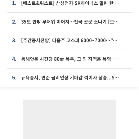
[베스트&워스트] 삼성전자·SK하이닉스 밀린 한 주…상상인증권은 85% 급등
1.
35도 안팎 무더위 이어져…전국 곳곳 소나기 [오늘 날씨]
2.
[주간증시전망] 다음주 코스피 6000~7000⋯“外人 수급은 정책이 변수”
3.
동해안은 시간당 80㎜ 폭우, 그 외 지역은 폭염…‘극과 극 날씨’
4.
뉴욕증시, 연준 금리인상 기대감 꺾이자 상승...S&P500 사상 최고치 [종합]
5.