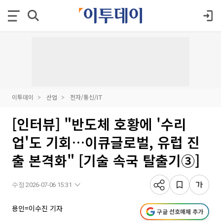
이투데이
산업
전자/통신/IT
[인터뷰] "반도체 호황에 '수리
업'도 기회…이큐글로벌, 유럽 진
출 본격화" [기술 속국 탈출기③]
수정 2026-07-06 15:31
용인=이수진 기자
구글 선호매체 추가