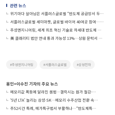
관련 뉴스
위기마다 살아남은 서플러스글로벌 “반도체 공급망서 두번째 승부수”
서플러스글로벌 세미마켓, 글로벌 바이어 40여곳 참여…매각가 70% 상승
주성엔지니어링, 세계 최초 혁신 기술로 차세대 반도체 시장 공략
美 클래리티 법안 연내 통과 가능성 13%…상원 문턱서 제동
#주성엔지니어링
#서플러스글로벌
#삼성전자
용인=이수진 기자의 주요 뉴스
메모리값 폭등에 달라진 셈법…갤럭시는 원가 절감·아이폰은 서비스 확대
‘5년 LTA’ 늘리는 삼성·SK…메모리 수주산업 전환 속 다른 셈법
주52시간 특례, 메가특구법서 부활하나…“반도체특별법 담겨야”