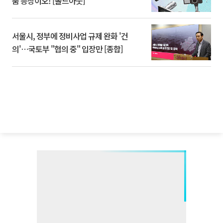
품 등장이오! [솔드아웃]
서울시, 정부에 정비사업 규제 완화 '건
의'⋯국토부 "협의 중" 입장만 [종합]