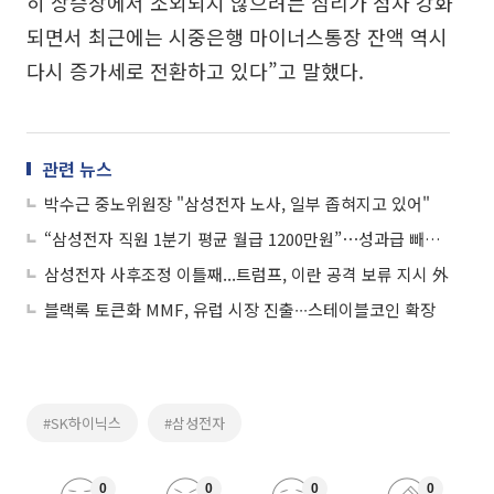
히 상승장에서 소외되지 않으려는 심리가 점차 강화
되면서 최근에는 시중은행 마이너스통장 잔액 역시
다시 증가세로 전환하고 있다”고 말했다.
관련 뉴스
박수근 중노위원장 "삼성전자 노사, 일부 좁혀지고 있어"
“삼성전자 직원 1분기 평균 월급 1200만원”⋯성과급 빼도 연봉 1.4억
삼성전자 사후조정 이틀째...트럼프, 이란 공격 보류 지시 外
블랙록 토큰화 MMF, 유럽 시장 진출∙∙∙스테이블코인 확장
#SK하이닉스
#삼성전자
0
0
0
0