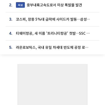
중부내륙고속도로서 미상 폭발물 발견
속보
2.
코스피, 장중 5%대 급락에 사이드카 발동…삼성·SK 동반 폭락
3.
티웨이항공, 새 이름 '트리니티항공' 첫발…SSC 전략 본격화
4.
라온로보틱스, 국내 유일 차세대 반도체 공정 로봇 개발 ‘고객사 테스트 진행’
5.