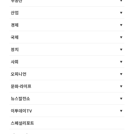
부동산
산업
경제
국제
정치
사회
오피니언
문화·라이프
뉴스발전소
이투데이TV
스페셜리포트