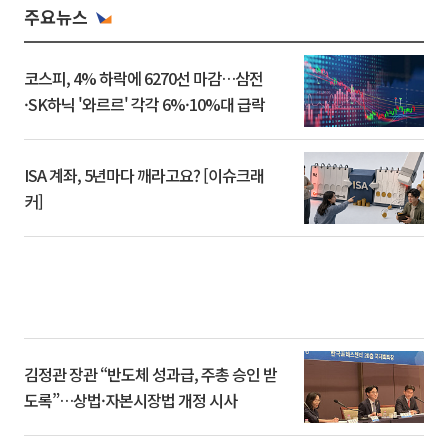
주요뉴스
코스피, 4% 하락에 6270선 마감…삼전
·SK하닉 '와르르' 각각 6%·10%대 급락
ISA 계좌, 5년마다 깨라고요? [이슈크래
커]
김정관 장관 “반도체 성과급, 주총 승인 받
도록”…상법·자본시장법 개정 시사