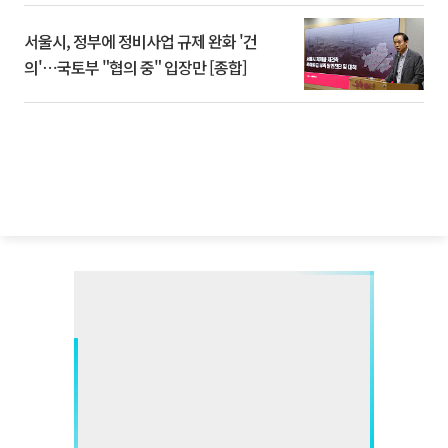
서울시, 정부에 정비사업 규제 완화 '건
의'⋯국토부 "협의 중" 입장만 [종합]