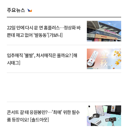
주요뉴스
22일 만에 다시 문 연 홈플러스…정상화 바
쁜데 재고 없어 ‘발동동’[가보니]
입추매직 '불발', 처서매직은 올까요? [해
시태그]
콘서트 갈 때 응원봉만?⋯'최애' 위한 필수
품 등장이오! [솔드아웃]