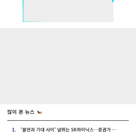
많이 본 뉴스
'불안과 기대 사이' 널뛰는 SK하이닉스…증권가 "HBM4·LTA 기반 펀터멘털 견고"
1.