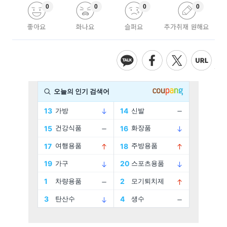
0
0
0
0
좋아요
화나요
슬퍼요
추가취재 원해요