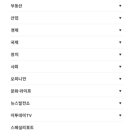
부동산
산업
경제
국제
정치
사회
오피니언
문화·라이프
뉴스발전소
이투데이TV
스페셜리포트