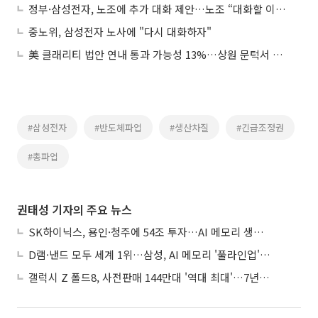
정부·삼성전자, 노조에 추가 대화 제안…노조 “대화할 이유 없어”
중노위, 삼성전자 노사에 "다시 대화하자"
美 클래리티 법안 연내 통과 가능성 13%…상원 문턱서 제동
#삼성전자
#반도체파업
#생산차질
#긴급조정권
#총파업
권태성 기자의 주요 뉴스
SK하이닉스, 용인·청주에 54조 투자…AI 메모리 생산기지 키운다
D램·낸드 모두 세계 1위…삼성, AI 메모리 '풀라인업'으로 승부
갤럭시 Z 폴드8, 사전판매 144만대 '역대 최대'…7년만에 갤노트10 기록 넘어