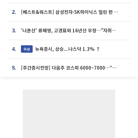
[베스트&워스트] 삼성전자·SK하이닉스 밀린 한 주…상상인증권은 85% 급등
2.
'나혼산' 류혜영, 고경표와 16년산 우정…"자취방서 부모님과 마주쳐"
3.
뉴욕증시, 상승...나스닥 1.3% ↑
속보
4.
[주간증시전망] 다음주 코스피 6000~7000⋯“外人 수급은 정책이 변수”
5.