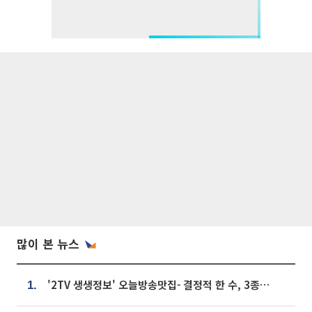
많이 본 뉴스
'2TV 생생정보' 오늘방송맛집- 결정적 한 수, 3종 메밀면! 메밀 소바 맛집 '의○○○○'
1.