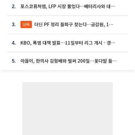
포스코퓨처엠, LFP 시장 뚫었다…배터리사와 대규모 장기 공급 합의
2.
더딘 PF 정리 돌파구 찾는다…금감원, 1년 반 만에 매각설명회 재개
단독
3.
KBO, 폭염 대책 발표⋯11일부터 리그 개시ㆍ경기 오후 7시 시작
4.
아옳이, 한의사 김형배와 벌써 200일⋯꽃다발 들고 "프러포즈 아냐"
5.