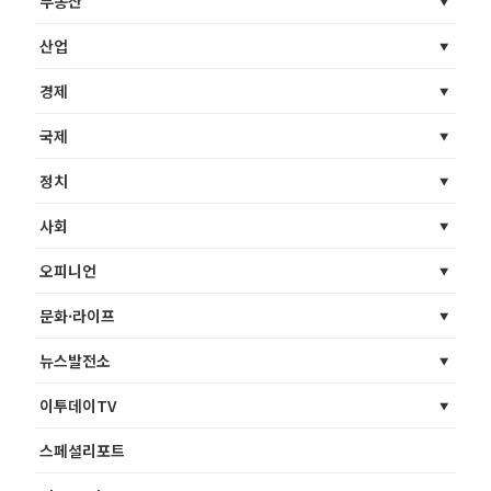
부동산
산업
경제
국제
정치
사회
오피니언
문화·라이프
뉴스발전소
이투데이TV
스페셜리포트