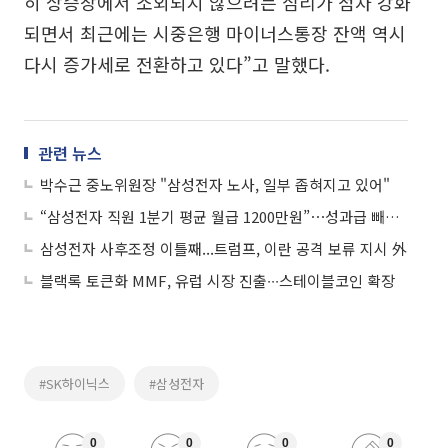
히 상승장에서 소외되지 않으려는 심리가 점차 강화
되면서 최근에는 시중은행 마이너스통장 잔액 역시
다시 증가세로 전환하고 있다”고 말했다.
관련 뉴스
박수근 중노위원장 "삼성전자 노사, 일부 좁혀지고 있어"
“삼성전자 직원 1분기 평균 월급 1200만원”⋯성과급 빼도 연봉 1.4억
삼성전자 사후조정 이틀째...트럼프, 이란 공격 보류 지시 外
블랙록 토큰화 MMF, 유럽 시장 진출∙∙∙스테이블코인 확장
#SK하이닉스
#삼성전자
0
0
0
0