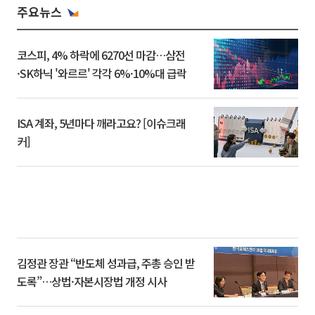
주요뉴스
코스피, 4% 하락에 6270선 마감…삼전
·SK하닉 '와르르' 각각 6%·10%대 급락
ISA 계좌, 5년마다 깨라고요? [이슈크래
커]
김정관 장관 “반도체 성과급, 주총 승인 받
도록”…상법·자본시장법 개정 시사