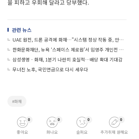
을 피하고 우회해 달라고 당부했다.
관련 뉴스
UAE 원전, 드론 공격에 화재…"시스템 정상 작동 중, 안전 영향 없어"
한화문화재단, 뉴욕 ‘스페이스 제로원’서 임영주 개인전 개최
삼성생명ㆍ화재, 1분기 나란히 호실적…배당 확대 기대감
무너진 노후, 국민연금으로 다시 세우다
#화재
0
0
0
0
좋아요
화나요
슬퍼요
추가취재 원해요