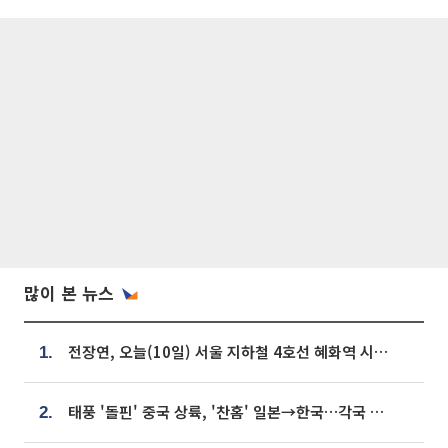
많이 본 뉴스
전장연, 오늘(10일) 서울 지하철 4호선 혜화역 시위…1호선 용산역 무정차
1.
태풍 '돌핀' 중국 상륙, '찬홈' 일본→한국…각국 기상청 예상 경로는?
2.