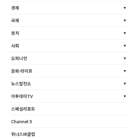
경제
국제
정치
사회
오피니언
문화·라이프
뉴스발전소
이투데이TV
스페셜리포트
Channel 5
위너스IR클럽