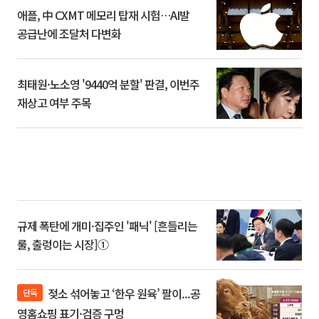
애플, 中 CXMT 메모리 탑재 시험…AI발
공급난에 조달처 다변화
최태원·노소영 '9440억 분할' 판결, 이번주
재상고 여부 주목
규제 폭탄에 개미·집주인 '패닉' [흔들리는
룰, 출렁이는 시장]①
젖소 섞어놓고 ‘한우 원육’ 팔이...공
단독
영홈쇼핑 표기·검증 구멍