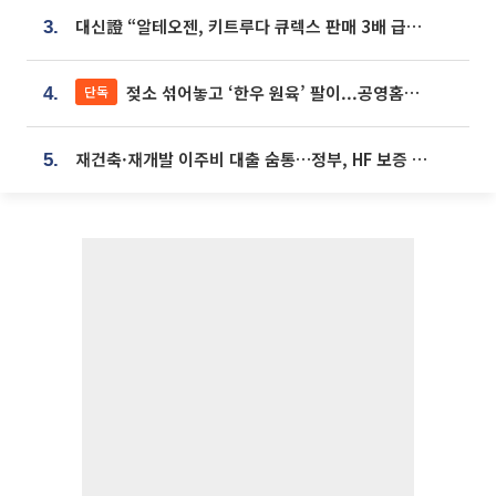
대신證 “알테오젠, 키트루다 큐렉스 판매 3배 급증…목표가 41만원 상향”
3.
젖소 섞어놓고 ‘한우 원육’ 팔이...공영홈쇼핑 표기·검증 구멍
단독
4.
재건축·재개발 이주비 대출 숨통…정부, HF 보증 신설 추진
5.