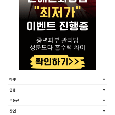
마켓
금융
부동산
산업