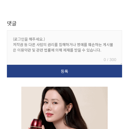
댓글
0 / 300