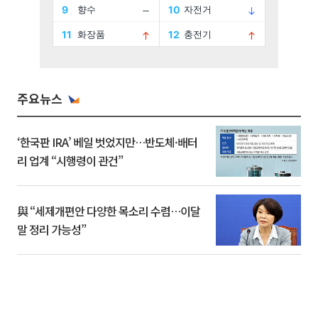
주요뉴스
‘한국판 IRA’ 베일 벗었지만…반도체·배터
리 업계 “시행령이 관건”
與 “세제개편안 다양한 목소리 수렴…이달
말 정리 가능성”