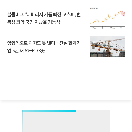
블룸버그 “레버리지 거품 빠진 코스피, 변
동성 최악 국면 지났을 가능성”
영업익으로 이자도 못 낸다…건설 한계기
업 5년 새 62→173곳