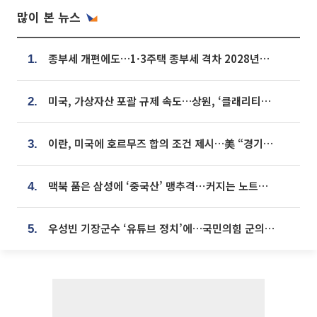
많이 본 뉴스
종부세 개편에도…1·3주택 종부세 격차 2028년부터 확대
1.
미국, 가상자산 포괄 규제 속도…상원, ‘클래리티법’ 9월 절차투표 추진
2.
이란, 미국에 호르무즈 합의 조건 제시…美 “경기 아직 안 끝나” [종합]
3.
맥북 품은 삼성에 ‘중국산’ 맹추격⋯커지는 노트북 OLED 시장
4.
우성빈 기장군수 ‘유튜브 정치’에…국민의힘 군의원들 집단 반발
5.