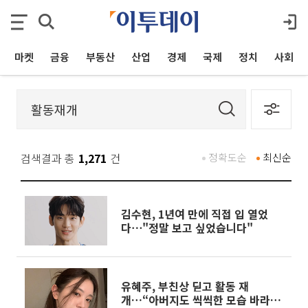
마켓
금융
부동산
산업
경제
국제
정치
사회
검색결과 총
1,271
건
정확도순
최신순
김수현, 1년여 만에 직접 입 열었
다⋯"정말 보고 싶었습니다"
유혜주, 부친상 딛고 활동 재
개…“아버지도 씩씩한 모습 바라실