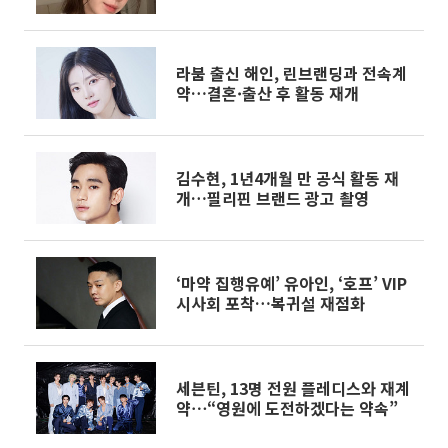
것”
라붐 출신 해인, 린브랜딩과 전속계
약…결혼·출산 후 활동 재개
김수현, 1년4개월 만 공식 활동 재
개…필리핀 브랜드 광고 촬영
‘마약 집행유예’ 유아인, ‘호프’ VIP
시사회 포착…복귀설 재점화
세븐틴, 13명 전원 플레디스와 재계
약⋯“영원에 도전하겠다는 약속”