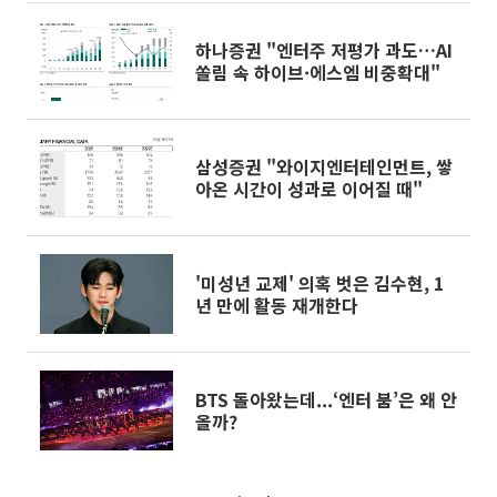
하나증권 "엔터주 저평가 과도…AI
쏠림 속 하이브·에스엠 비중확대"
삼성증권 "와이지엔터테인먼트, 쌓
아온 시간이 성과로 이어질 때"
'미성년 교제' 의혹 벗은 김수현, 1
년 만에 활동 재개한다
BTS 돌아왔는데...‘엔터 붐’은 왜 안
올까?