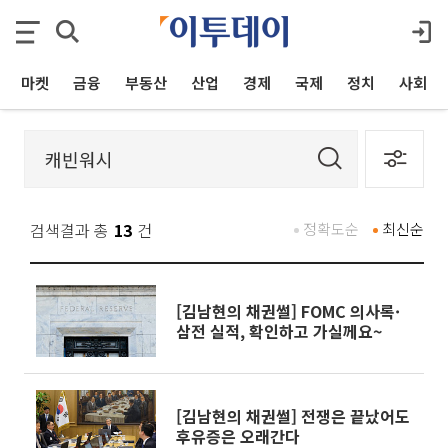
마켓
금융
부동산
산업
경제
국제
정치
사회
검색결과 총
13
건
정확도순
최신순
[김남현의 채권썰] FOMC 의사록·
삼전 실적, 확인하고 가실께요~
[김남현의 채권썰] 전쟁은 끝났어도
후유증은 오래간다