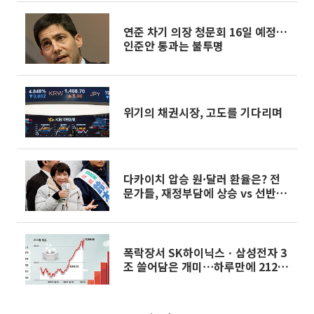
연준 차기 의장 청문회 16일 예정…
인준안 통과는 불투명
위기의 채권시장, 고도를 기다리며
다카이치 압승 원·달러 환율은? 전
문가들, 재정부담에 상승 vs 선반영
에 하락
폭락장서 SK하이닉스ㆍ삼성전자 3
조 쓸어담은 개미⋯하루만에 2120
억 수익