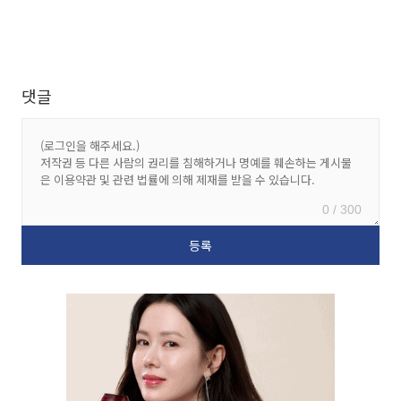
댓글
0 / 300