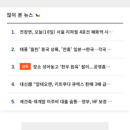
많이 본 뉴스
전장연, 오늘(10일) 서울 지하철 4호선 혜화역 시위…1호선 용산역 무정차
1.
태풍 '돌핀' 중국 상륙, '찬홈' 일본→한국…각국 기상청 예상 경로는?
2.
젖소 섞어놓고 ‘한우 원육’ 팔이...공영홈쇼핑 표기·검증 구멍
단독
3.
대신證 “알테오젠, 키트루다 큐렉스 판매 3배 급증…목표가 41만원 상향”
4.
재건축·재개발 이주비 대출 숨통…정부, HF 보증 신설 추진
5.