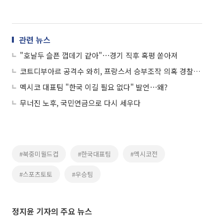
관련 뉴스
"호날두 슬픈 껍데기 같아"⋯경기 직후 혹평 쏟아져
코트디부아르 공격수 와히, 프랑스서 승부조작 의혹 경찰 조사
멕시코 대표팀 "한국 이길 필요 없다" 발언⋯왜?
무너진 노후, 국민연금으로 다시 세우다
#북중미월드컵
#한국대표팀
#멕시코전
#스포츠토토
#우승팀
정지윤 기자의 주요 뉴스