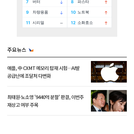
주요뉴스
애플, 中 CXMT 메모리 탑재 시험…AI발
공급난에 조달처 다변화
최태원·노소영 '9440억 분할' 판결, 이번주
재상고 여부 주목