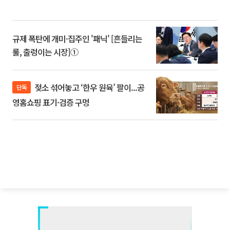
규제 폭탄에 개미·집주인 '패닉' [흔들리는
룰, 출렁이는 시장]①
젖소 섞어놓고 ‘한우 원육’ 팔이...공
단독
영홈쇼핑 표기·검증 구멍