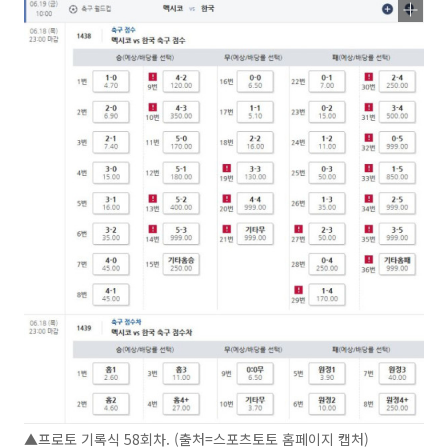
▲프로토 기록식 58회차. (출처=스포츠토토 홈페이지 캡처)