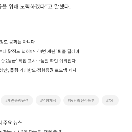
등을 위해 노력하겠다”고 말했다.
닭장도 공짜는 아니다
는데 닭장도 넓혀야…‘4번 계란’ 퇴출 딜레마
+·1·2등급’ 직접 표시…품질 확인 쉬워진다
예상안, 풀링·거래한도·정형증권 로드맵 제시
#계란중량규격
#명칭개정
#농림축산식품부
#2XL
 주요 뉴스
농가들…내년엔 마늘로 ‘재배 쏠림’