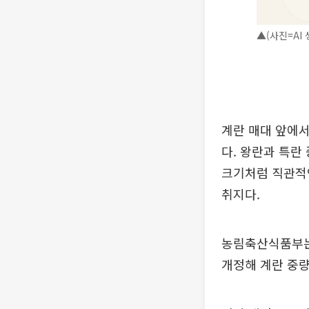
▲(사진=AI 
계란 매대 앞에서 
다. 왕란과 특란
크기처럼 직관적
취지다.
농림축산식품부는 
개정해 계란 중량규