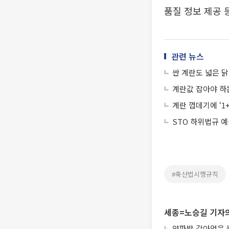
품질 정보 제공 
관련 뉴스
싼 계란도 넓은 
계란값 잡아야 하
계란 껍데기에 ‘1
STO 하위법규 
#축산법시행규칙
세종=노승길 기자의
양파밭 갈아엎은 