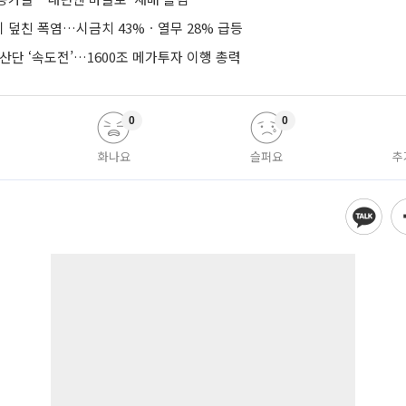
 덮친 폭염…시금치 43%ㆍ열무 28% 급등
산단 ‘속도전’…1600조 메가투자 이행 총력
0
0
화나요
슬퍼요
추