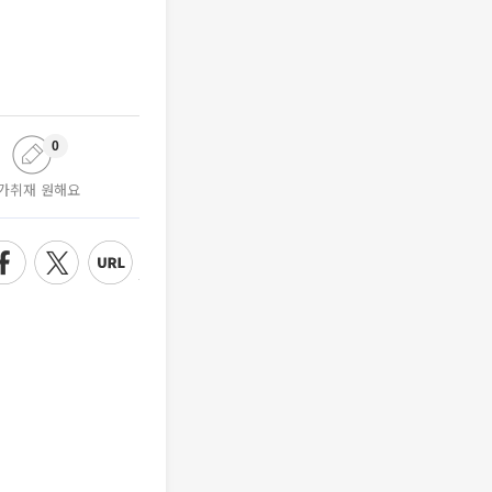
0
가취재 원해요