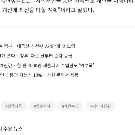
 축산정책관은 “시설개선을 통해 사육밀도 개선을 이행하려
 개선에 최선을 다할 계획”이라고 말했다.
는 정부…태국산 신선란 224만개 첫 도입
만개 푼다…정부, 다음 달부터 순차 공급
계란값…한 판 7000원 재돌파에 수입란도 ‘역부족’
 연내 통과 가능성 13%…상원 문턱서 제동
#관행사육
#동물복지
#계란수급
#케이지전환
 주요 뉴스