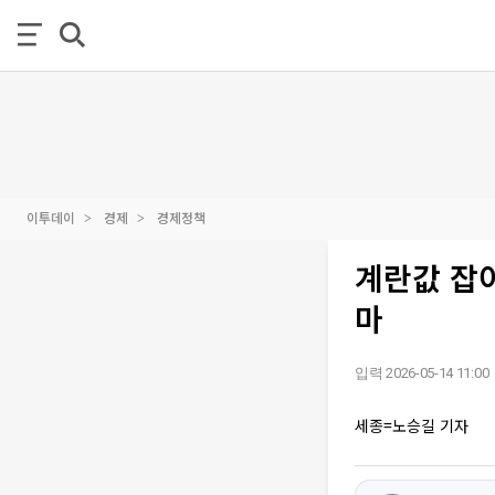
이투데이
경제
경제정책
계란값 잡아
마
입력 2026-05-14 11:00
세종=노승길 기자