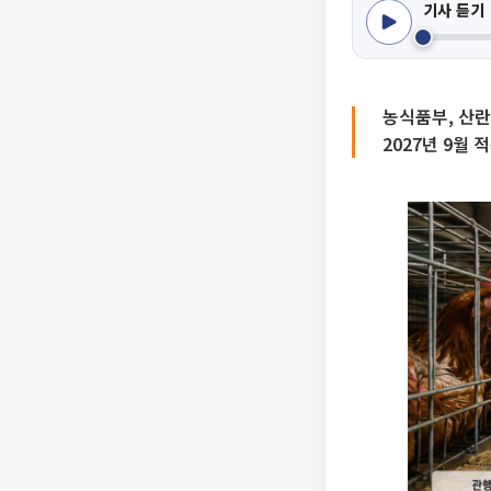
기사 듣기
농식품부, 산란
2027년 9월