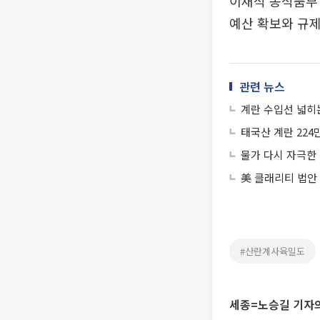
이재식 농식품부
예산 확보와 규제
관련 뉴스
계란 수입선 넓히
태국산 계란 224
물가 다시 자극한 
美 클래리티 법안
#산란계사육밀도
세종=노승길 기자의