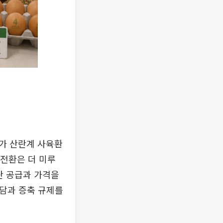
가 산란계 사육환
 전환은 더 미루
란 공급과 가격을
부담과 증축 규제를