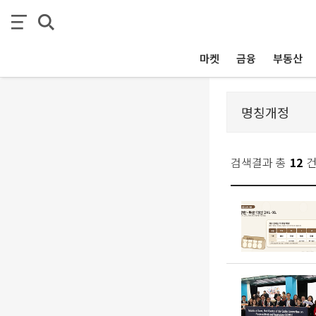
마켓
금융
부동산
검색결과 총
12