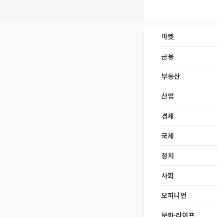
마켓
금융
부동산
산업
경제
국제
정치
사회
오피니언
문화·라이프