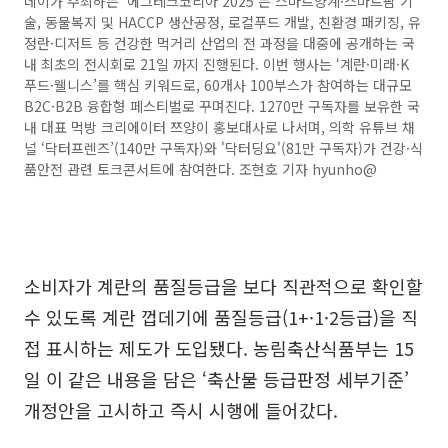
데이가 주최하는 '에그테크코리아 2025'는 스마트양계·스마트팜 기
술, 동물복지 및 HACCP 생산공정, 로컬푸드 개발, 친환경 패키징, 유
정란·디저트 등 건강한 먹거리 산업의 전 과정을 대중에 공개하는 국
내 최초의 전시회로 21일 까지 진행된다. 이번 행사는 ‘계란·미래·K
푸드·웰니스’를 핵심 키워드로, 60개사 100부스가 참여하는 대규모
B2C·B2B 융합형 페스티벌로 꾸며진다. 1270만 구독자를 보유한 국
내 대표 먹방 크리에이터 쯔양이 홍보대사로 나서며, 의학 유튜브 채
널 ‘닥터프렌즈’(140만 구독자)와 '닥터딩요'(81만 구독자)가 건강·식
품안전 관련 토크콘서트에 참여한다. 조현호 기자 hyunho@
소비자가 계란의 품질등급을 보다 직관적으로 확인할
수 있도록 계란 껍데기에 품질등급(1+·1·2등급)을 직
접 표시하는 제도가 도입됐다. 농림축산식품부는 15
일 이 같은 내용을 담은 ‘축산물 등급판정 세부기준’
개정안을 고시하고 즉시 시행에 들어갔다.