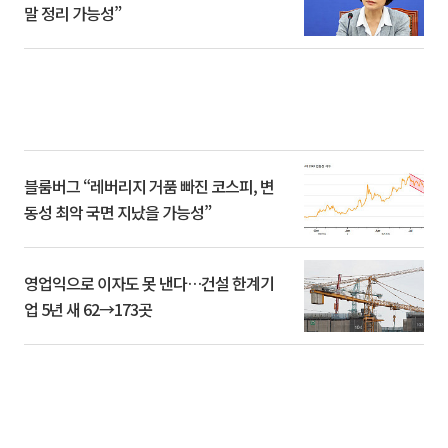
말 정리 가능성”
블룸버그 “레버리지 거품 빠진 코스피, 변
동성 최악 국면 지났을 가능성”
영업익으로 이자도 못 낸다…건설 한계기
업 5년 새 62→173곳