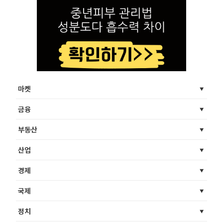
마켓
금융
부동산
산업
경제
국제
정치