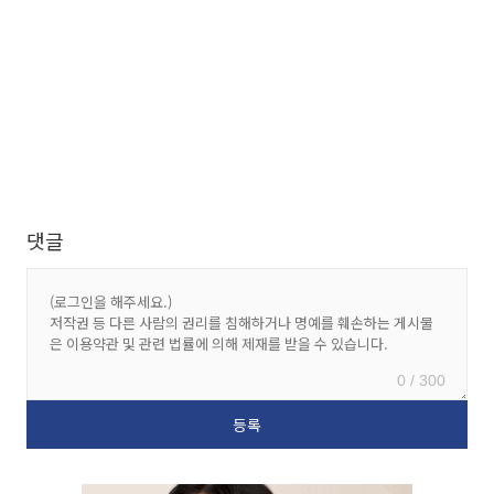
댓글
0 / 300