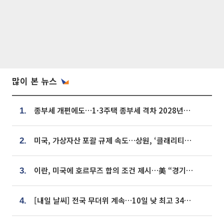
많이 본 뉴스
종부세 개편에도…1·3주택 종부세 격차 2028년부터 확대
1.
미국, 가상자산 포괄 규제 속도…상원, ‘클래리티법’ 9월 절차투표 추진
2.
이란, 미국에 호르무즈 합의 조건 제시…美 “경기 아직 안 끝나” [종합]
3.
[내일 날씨] 전국 무더위 계속…10일 낮 최고 34도 육박
4.