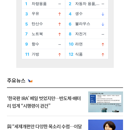
주요뉴스
‘한국판 IRA’ 베일 벗었지만…반도체·배터
리 업계 “시행령이 관건”
與 “세제개편안 다양한 목소리 수렴…이달