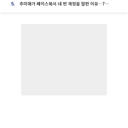
추미애가 페이스북서 네 번 재정을 말한 이유…7700억 추경 열쇠는 도의회에
5.