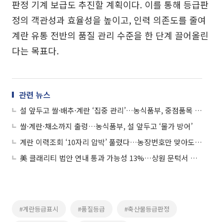
판정 기계 보급도 추진할 계획이다. 이를 통해 등급판
정의 객관성과 효율성을 높이고, 인력 의존도를 줄여
계란 유통 전반의 품질 관리 수준을 한 단계 끌어올린
다는 목표다.
관련 뉴스
설 앞두고 쌀·배추·계란 ‘집중 관리’…농식품부, 중점품목 매주 점검
쌀·계란·채소까지 출렁…농식품부, 설 앞두고 ‘물가 방어’
계란 이력조회 ‘10자리 압박’ 풀렸다…농장번호만 맞아도 생산지 확인
美 클래리티 법안 연내 통과 가능성 13%…상원 문턱서 제동
#계란등급표시
#품질등급
#축산물등급판정