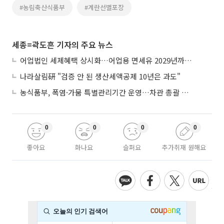
#농림축산식품부
#계란선별포장
세종=곽도흔 기자의 주요 뉴스
어업법인 세제혜택 상시화…어업용 면세유 2029년까지 연장
나라살림硏 "검증 안 된 생산세액공제 10년은 과도"
농식품부, 폭염·가뭄 특별관리기간 운영…차관 총괄 대응체계 격상
0
0
0
0
좋아요
화나요
슬퍼요
추가취재 원해요