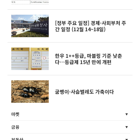
[정부 주요 일정] 경제·사회부처 주
간 일정 (12월 14~18일)
한우 1++등급, 마블링 기준 낮춘
다…등급제 15년 만에 개편
굼벵이·사슴벌레도 가축이다
마켓
금융
부동산