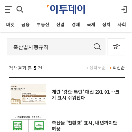
마켓
금융
부동산
산업
경제
국제
정치
사회
검색결과 총
5
건
정확도순
최신순
계란 ‘왕란·특란’ 대신 2XL·XL…크
기 표시 쉬워진다
축산물 '친환경' 표시, 내년까지만
허용