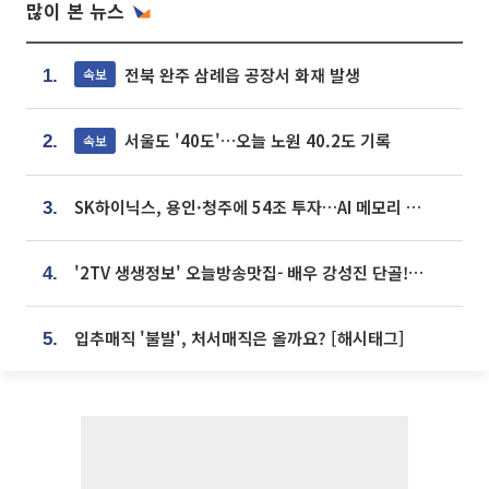
많이 본 뉴스
전북 완주 삼례읍 공장서 화재 발생
속보
1.
서울도 '40도'…오늘 노원 40.2도 기록
속보
2.
SK하이닉스, 용인·청주에 54조 투자…AI 메모리 생산기지 키운다
3.
'2TV 생생정보' 오늘방송맛집- 배우 강성진 단골! 쌀국수ㆍ푸팟퐁 커리 맛집 '블○○○'
4.
입추매직 '불발', 처서매직은 올까요? [해시태그]
5.