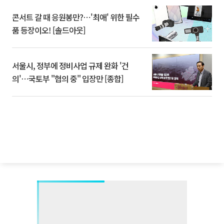
콘서트 갈 때 응원봉만?⋯'최애' 위한 필수
품 등장이오! [솔드아웃]
서울시, 정부에 정비사업 규제 완화 '건
의'⋯국토부 "협의 중" 입장만 [종합]