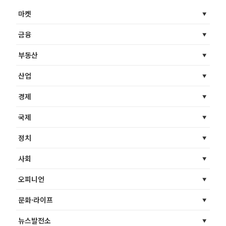
마켓
금융
부동산
산업
경제
국제
정치
사회
오피니언
문화·라이프
뉴스발전소