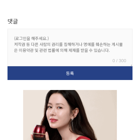
댓글
0 / 300