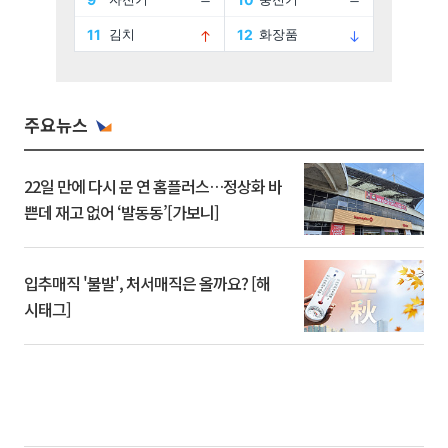
주요뉴스
22일 만에 다시 문 연 홈플러스…정상화 바
쁜데 재고 없어 ‘발동동’[가보니]
입추매직 '불발', 처서매직은 올까요? [해
시태그]