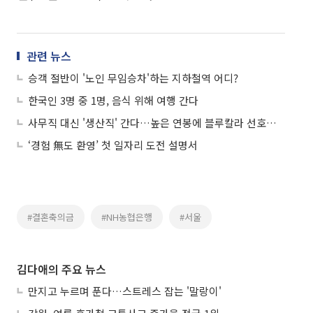
관련 뉴스
승객 절반이 '노인 무임승차'하는 지하철역 어디?
한국인 3명 중 1명, 음식 위해 여행 간다
사무직 대신 '생산직' 간다…높은 연봉에 블루칼라 선호도↑
‘경험 無도 환영’ 첫 일자리 도전 설명서
#결혼축의금
#NH농협은행
#서울
김다애의 주요 뉴스
만지고 누르며 푼다…스트레스 잡는 '말랑이'