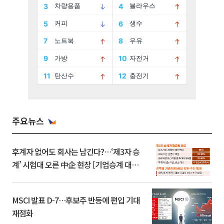
주요뉴스
후계자 없어도 회사는 남긴다?…‘제3자 승
계’ 시험대 오른 中企 현장 [기업승계 대전
환]
MSCI 발표 D-7…후보주 반등에 편입 기대
재점화