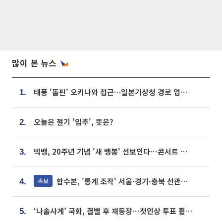
많이 본 뉴스
태풍 '돌핀' 오키나와 접근…일본기상청 경로 업데이트
1.
오늘은 절기 '입추', 뜻은?
2.
빅뱅, 20주년 기념 '새 뱅봉' 선보인다⋯콘서트 앞두고 팝업 개최
3.
합수본, '통계 조작' 서울·경기·충북 선관위 등 추가 압수수색
속보
4.
‘나솔사계’ 국화, 결별 후 재등장⋯첫인상 투표 휩쓸고 ‘인기녀’ 등극
5.