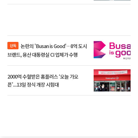
논란의 'Busan is Good'…8억 도시
단독
브랜드, 용산 대통령실 CI 업체가 수행
2000억 수혈받은 홈플러스 ‘오늘 가오
픈’...13일 정식 개장 시험대