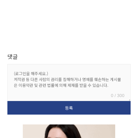
댓글
0 / 300