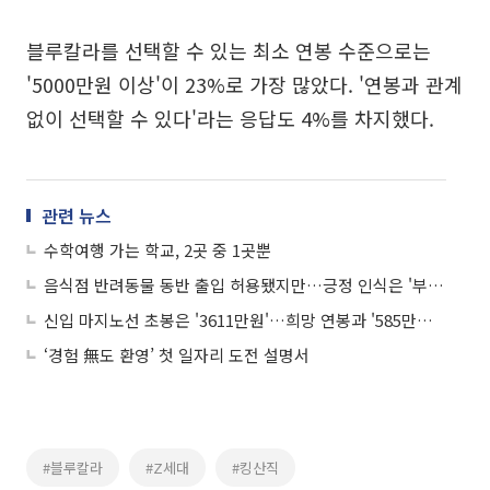
블루칼라를 선택할 수 있는 최소 연봉 수준으로는
'5000만원 이상'이 23%로 가장 많았다. '연봉과 관계
없이 선택할 수 있다'라는 응답도 4%를 차지했다.
관련 뉴스
수학여행 가는 학교, 2곳 중 1곳뿐
음식점 반려동물 동반 출입 허용됐지만…긍정 인식은 '부족'
신입 마지노선 초봉은 '3611만원'…희망 연봉과 '585만원' 차이
‘경험 無도 환영’ 첫 일자리 도전 설명서
#블루칼라
#Z세대
#킹산직