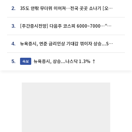
35도 안팎 무더위 이어져…전국 곳곳 소나기 [오늘 날씨]
2.
[주간증시전망] 다음주 코스피 6000~7000⋯“外人 수급은 정책이 변수”
3.
뉴욕증시, 연준 금리인상 기대감 꺾이자 상승...S&P500 사상 최고치 [종합]
4.
뉴욕증시, 상승...나스닥 1.3% ↑
속보
5.