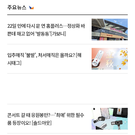
주요뉴스
22일 만에 다시 문 연 홈플러스…정상화 바
쁜데 재고 없어 ‘발동동’[가보니]
입추매직 '불발', 처서매직은 올까요? [해
시태그]
콘서트 갈 때 응원봉만?⋯'최애' 위한 필수
품 등장이오! [솔드아웃]