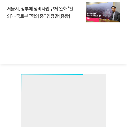
서울시, 정부에 정비사업 규제 완화 '건
의'⋯국토부 "협의 중" 입장만 [종합]