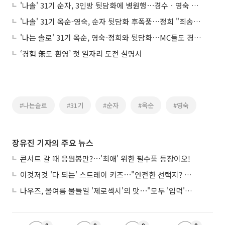
'나솔' 31기 순자, 3인방 뒷담화에 병원행⋯경수ㆍ영숙 최커 분위기 솔솔
'나솔' 31기 옥순-영숙, 순자 뒷담화 후폭풍⋯정희 "죄송하다" 사과에도 비난
'나는 솔로' 31기 옥순, 영숙-정희와 뒷담화⋯MC들도 경악 "순자에게 당장 사과해"
‘경험 無도 환영’ 첫 일자리 도전 설명서
#나는솔로
#31기
#순자
#옥순
#영숙
장유진 기자의 주요 뉴스
콘서트 갈 때 응원봉만?⋯'최애' 위한 필수품 등장이오!
이것저것 '다 되는' 스트레이 키즈⋯"안전한 선택지? 도전이 재밌죠"
나우즈, 올여름 물들일 '제로섹시'의 맛⋯"모두 '입덕'시킬 것"