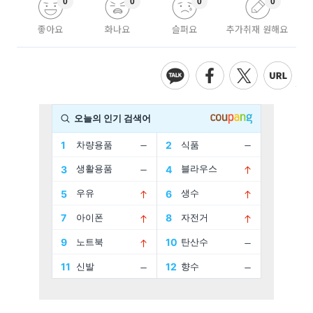
0
0
0
0
좋아요
화나요
슬퍼요
추가취재 원해요