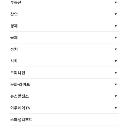
부동산
산업
경제
국제
정치
사회
오피니언
문화·라이프
뉴스발전소
이투데이TV
스페셜리포트