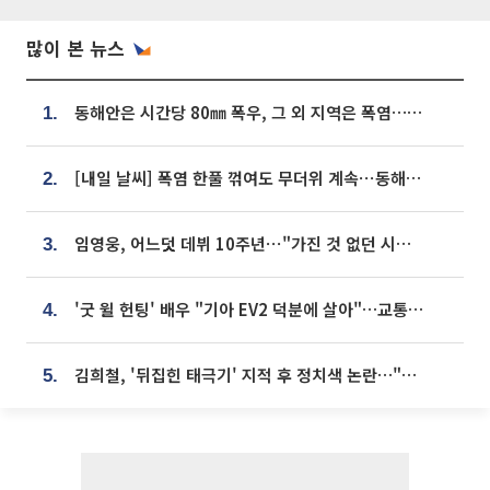
많이 본 뉴스
동해안은 시간당 80㎜ 폭우, 그 외 지역은 폭염…‘극과 극 날씨’
1.
[내일 날씨] 폭염 한풀 꺾여도 무더위 계속⋯동해안 이틀 연속 비
2.
임영웅, 어느덧 데뷔 10주년⋯"가진 것 없던 시절, 내 앞엔 20명의 팬뿐"
3.
'굿 윌 헌팅' 배우 "기아 EV2 덕분에 살아"…교통사고 후 안전성 극찬
4.
김희철, '뒤집힌 태극기' 지적 후 정치색 논란…"좌우 떠나 우리나라 국기"
5.