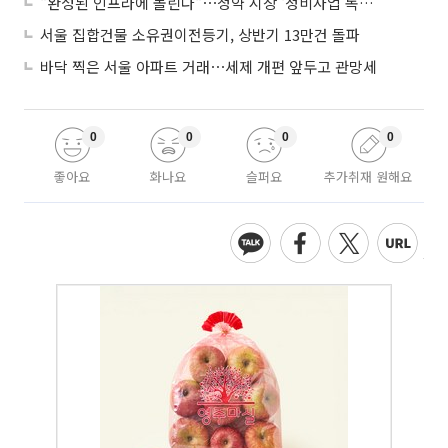
"완성된 인프라에 몰린다"⋯청약 시장 '정비사업 독주' 42배 격차
서울 집합건물 소유권이전등기, 상반기 13만건 돌파
바닥 찍은 서울 아파트 거래⋯세제 개편 앞두고 관망세
0
0
0
0
좋아요
화나요
슬퍼요
추가취재 원해요