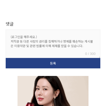
댓글
0 / 300