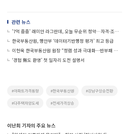
관련 뉴스
'7억 줍줍' 래미안 라그란데, 오늘 무순위 청약…자격·조건은?
한국부동산원, 행안부 ‘데이터기반행정 평가’ 최고 등급
이헌욱 한국부동산원 원장 “청렴 성과 극대화⋯반부패 직접 참여”
‘경험 無도 환영’ 첫 일자리 도전 설명서
#아파트가격동향
#한국부동산원
#강남구상승전환
#다주택자양도세
#전세가격상승
이난희 기자의 주요 뉴스