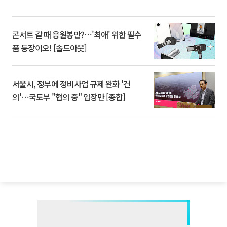
콘서트 갈 때 응원봉만?⋯'최애' 위한 필수
품 등장이오! [솔드아웃]
서울시, 정부에 정비사업 규제 완화 '건
의'⋯국토부 "협의 중" 입장만 [종합]