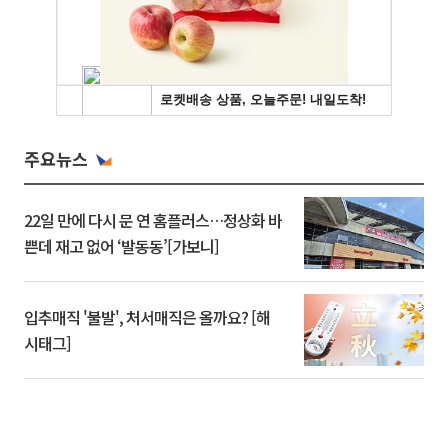
주요뉴스
22일 만에 다시 문 연 홈플러스…정상화 바
쁜데 재고 없어 ‘발동동’[가보니]
입추매직 '불발', 처서매직은 올까요? [해
시태그]