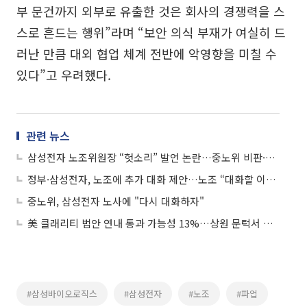
부 문건까지 외부로 유출한 것은 회사의 경쟁력을 스
스로 흔드는 행위”라며 “보안 의식 부재가 여실히 드
러난 만큼 대외 협업 체계 전반에 악영향을 미칠 수
있다”고 우려했다.
관련 뉴스
삼성전자 노조위원장 “헛소리” 발언 논란…중노위 비판·협력사 언급 도마 위
정부·삼성전자, 노조에 추가 대화 제안…노조 “대화할 이유 없어”
중노위, 삼성전자 노사에 "다시 대화하자"
美 클래리티 법안 연내 통과 가능성 13%…상원 문턱서 제동
#삼성바이오로직스
#삼성전자
#노조
#파업