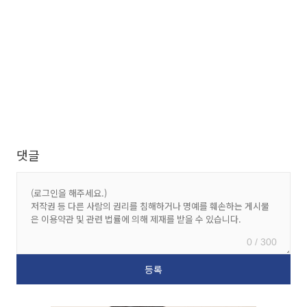
댓글
0 / 300