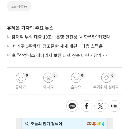
#노사갈등
유혜은 기자의 주요 뉴스
잠재적 부실 대출 10조…은행 건전성 '시한폭탄' 커졌다
‘비거주 1주택자’ 정조준한 세제 개편…다음 스텝은 금융 대책
李 “삼전닉스 레버리지 보완 대책 신속 마련⋯장기 채무 과감히 탕감”
0
0
0
0
좋아요
화나요
슬퍼요
추가취재 원해요