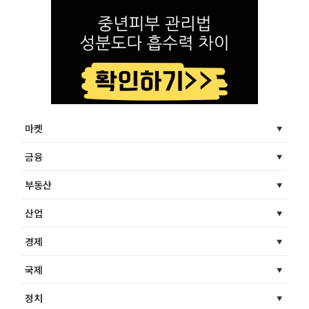
마켓
금융
부동산
산업
경제
국제
정치