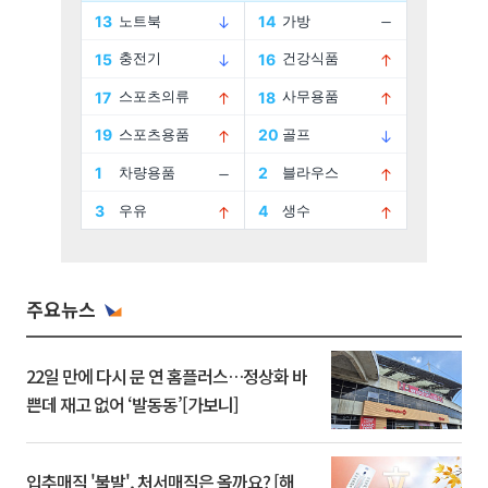
주요뉴스
22일 만에 다시 문 연 홈플러스…정상화 바
쁜데 재고 없어 ‘발동동’[가보니]
입추매직 '불발', 처서매직은 올까요? [해