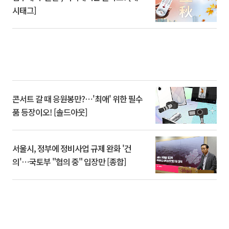
시태그]
콘서트 갈 때 응원봉만?⋯'최애' 위한 필수
품 등장이오! [솔드아웃]
서울시, 정부에 정비사업 규제 완화 '건
의'⋯국토부 "협의 중" 입장만 [종합]