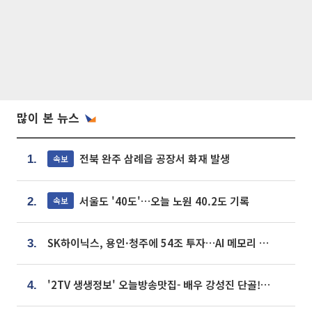
많이 본 뉴스
전북 완주 삼례읍 공장서 화재 발생
속보
1.
서울도 '40도'…오늘 노원 40.2도 기록
속보
2.
SK하이닉스, 용인·청주에 54조 투자…AI 메모리 생산기지 키운다
3.
'2TV 생생정보' 오늘방송맛집- 배우 강성진 단골! 쌀국수ㆍ푸팟퐁 커리 맛집 '블○○○'
4.