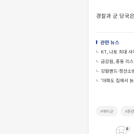
경찰과 군 당국은
관련 뉴스
KT, 나토 최대 
금감원, 중동 리
강원랜드-정선소방
‘아파도 집에서 늙
#예비군
#훈
0