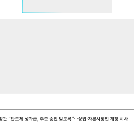
장관 “반도체 성과급, 주총 승인 받도록”…상법·자본시장법 개정 시사