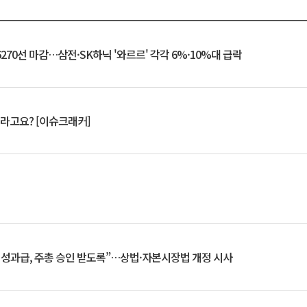
6270선 마감…삼전·SK하닉 '와르르' 각각 6%·10%대 급락
 깨라고요? [이슈크래커]
 성과급, 주총 승인 받도록”…상법·자본시장법 개정 시사