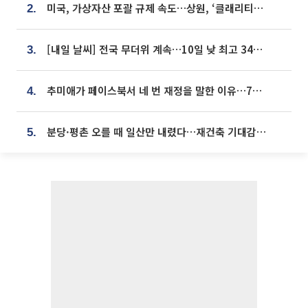
미국, 가상자산 포괄 규제 속도…상원, ‘클래리티법’ 9월 절차투표 추진
2.
[내일 날씨] 전국 무더위 계속…10일 낮 최고 34도 육박
3.
추미애가 페이스북서 네 번 재정을 말한 이유…7700억 추경 열쇠는 도의회에
4.
분당·평촌 오를 때 일산만 내렸다…재건축 기대감도 ‘무색’
5.