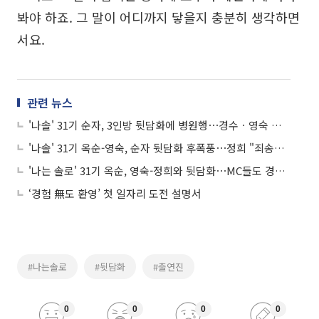
봐야 하죠. 그 말이 어디까지 닿을지 충분히 생각하면
서요.
관련 뉴스
'나솔' 31기 순자, 3인방 뒷담화에 병원행⋯경수ㆍ영숙 최커 분위기 솔솔
'나솔' 31기 옥순-영숙, 순자 뒷담화 후폭풍⋯정희 "죄송하다" 사과에도 비난
'나는 솔로' 31기 옥순, 영숙-정희와 뒷담화⋯MC들도 경악 "순자에게 당장 사과해"
‘경험 無도 환영’ 첫 일자리 도전 설명서
#나는솔로
#뒷담화
#출연진
0
0
0
0