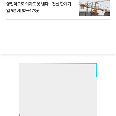
영업익으로 이자도 못 낸다…건설 한계기
업 5년 새 62→173곳