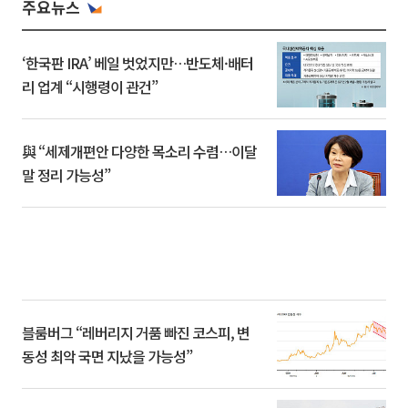
주요뉴스
‘한국판 IRA’ 베일 벗었지만…반도체·배터
리 업계 “시행령이 관건”
與 “세제개편안 다양한 목소리 수렴…이달
말 정리 가능성”
블룸버그 “레버리지 거품 빠진 코스피, 변
동성 최악 국면 지났을 가능성”