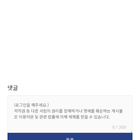
댓글
0 / 300