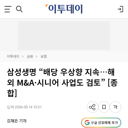
이투데이
금융
보험
삼성생명 “배당 우상향 지속…해
외 M&A·시니어 사업도 검토” [종
합]
입력 2026-05-14 15:31
김재은 기자
구글 선호매체 추가