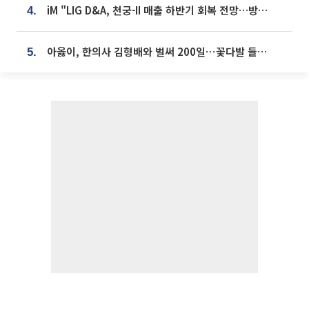
iM "LIG D&A, 천궁-II 매출 하반기 회복 전망…방산 톱픽 유지"
4.
아옳이, 한의사 김형배와 벌써 200일⋯꽃다발 들고 "프러포즈 아냐"
5.