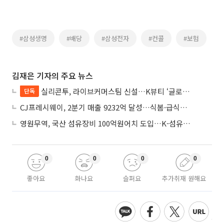
#삼성생명
#배당
#삼성전자
#컨콜
#보험
김재은 기자의 주요 뉴스
실리콘투, 라이브커머스팀 신설…K뷰티 ‘글로벌 라방 판매’ 확대
단독
CJ프레시웨이, 2분기 매출 9232억 달성…식봄·급식사업 성장
영원무역, 국산 섬유장비 100억원어치 도입…K-섬유 상생 강화
0
0
0
0
좋아요
화나요
슬퍼요
추가취재 원해요