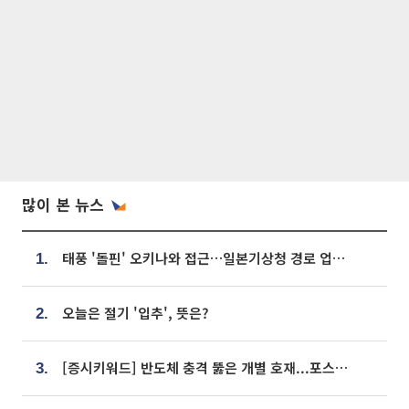
많이 본 뉴스
태풍 '돌핀' 오키나와 접근…일본기상청 경로 업데이트
1.
오늘은 절기 '입추', 뜻은?
2.
[증시키워드] 반도체 충격 뚫은 개별 호재...포스코퓨처엠·에코프로·한화솔루션 '눈길'
3.