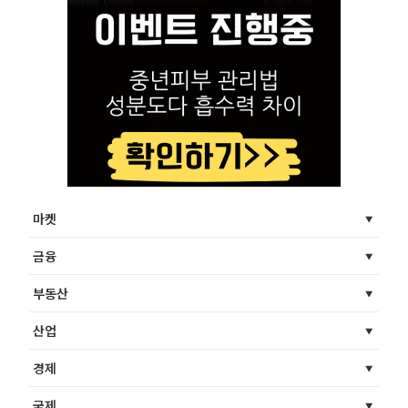
마켓
금융
부동산
산업
경제
국제