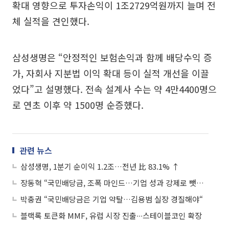
확대 영향으로 투자손익이 1조2729억원까지 늘며 전
체 실적을 견인했다.
삼성생명은 “안정적인 보험손익과 함께 배당수익 증
가, 자회사 지분법 이익 확대 등이 실적 개선을 이끌
었다”고 설명했다. 전속 설계사 수는 약 4만4400명으
로 연초 이후 약 1500명 순증했다.
관련 뉴스
삼성생명, 1분기 순이익 1.2조…전년 比 83.1% ↑
장동혁 “국민배당금, 조폭 마인드…기업 성과 강제로 뺏겠다는 것”
박충권 “국민배당금은 기업 약탈…김용범 실장 경질해야“
블랙록 토큰화 MMF, 유럽 시장 진출∙∙∙스테이블코인 확장