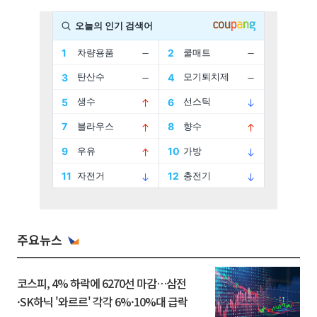
주요뉴스
코스피, 4% 하락에 6270선 마감…삼전
·SK하닉 '와르르' 각각 6%·10%대 급락