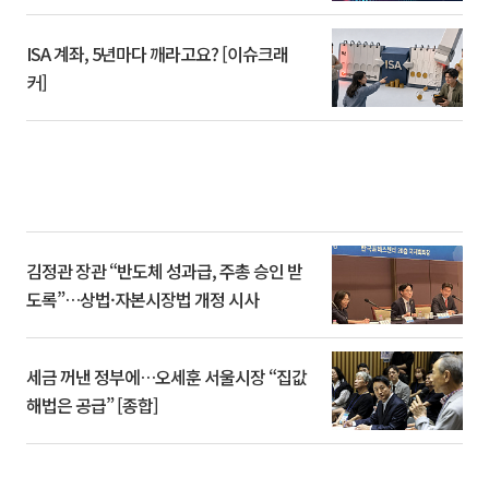
ISA 계좌, 5년마다 깨라고요? [이슈크래
커]
김정관 장관 “반도체 성과급, 주총 승인 받
도록”…상법·자본시장법 개정 시사
세금 꺼낸 정부에…오세훈 서울시장 “집값
해법은 공급” [종합]