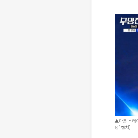
▲다음 스테
쟁’ 캡처)