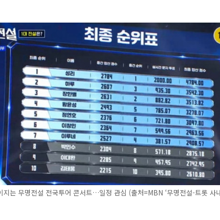
이지는 무명전설 전국투어 콘서트…일정 관심 (출처=MBN ‘무명전설-트롯 사