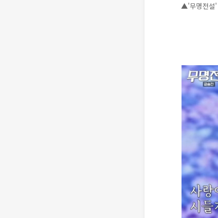
▲'무명전설'