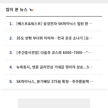
많이 본 뉴스
[베스트&워스트] 삼성전자·SK하이닉스 밀린 한 주…상상인증권은 85% 급등
1.
35도 안팎 무더위 이어져…전국 곳곳 소나기 [오늘 날씨]
2.
[주간증시전망] 다음주 코스피 6000~7000⋯“外人 수급은 정책이 변수”
3.
뉴욕증시, 연준 금리인상 기대감 꺾이자 상승...S&P500 사상 최고치 [종합]
4.
SK하이닉스, 분기배당 375원 확정…주주환원책 9월로 앞당겨 발표
5.