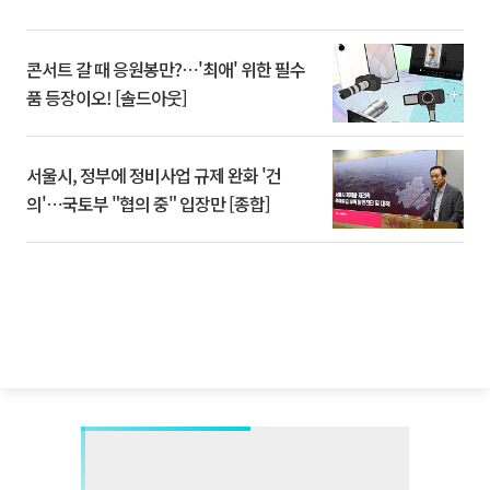
콘서트 갈 때 응원봉만?⋯'최애' 위한 필수
품 등장이오! [솔드아웃]
서울시, 정부에 정비사업 규제 완화 '건
의'⋯국토부 "협의 중" 입장만 [종합]