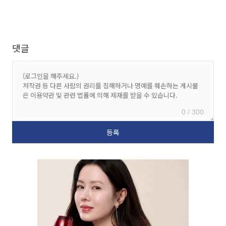
댓글
0 / 300