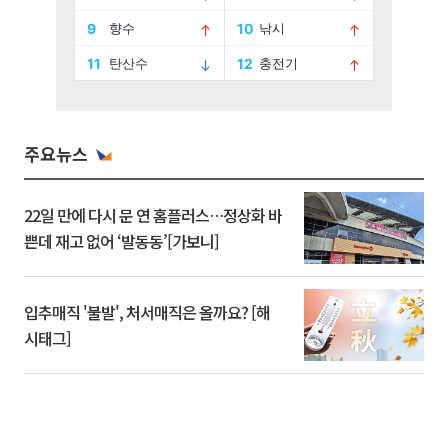
주요뉴스
22일 만에 다시 문 연 홈플러스…정상화 바
쁜데 재고 없어 ‘발동동’[가보니]
입추매직 '불발', 처서매직은 올까요? [해
시태그]