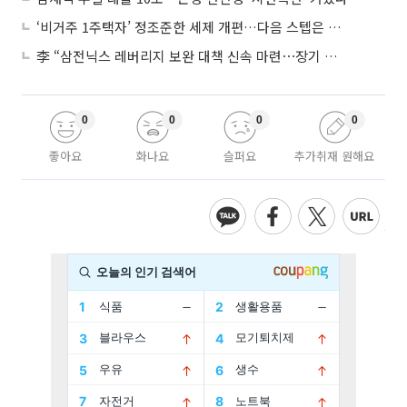
‘비거주 1주택자’ 정조준한 세제 개편…다음 스텝은 금융 대책
李 “삼전닉스 레버리지 보완 대책 신속 마련⋯장기 채무 과감히 탕감”
0
0
0
0
좋아요
화나요
슬퍼요
추가취재 원해요