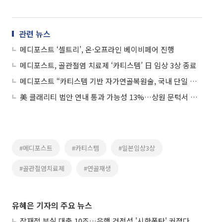
관련 뉴스
메디포스트 ‘셀트리’, 온·오프라인 베이비페어 진행
메디포스트, 골관절염 치료제 ‘카티스템’ 日 임상 3상 종료
메디포스트 “카티스템 기반 자가연골복원술, 국내 단일 의료기관 3000례 달성”
美 클래리티 법안 연내 통과 가능성 13%…상원 문턱서 제동
#메디포스트
#카티스템
#일본임상3상
#골관절염치료제
#연골재생
유혜은 기자의 주요 뉴스
잠재적 부실 대출 10조…은행 건전성 '시한폭탄' 커졌다