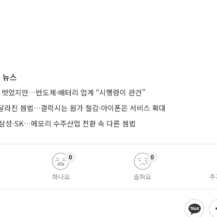
 뉴스
베일 벗었지만…반도체·배터리 업계 “시행령이 관건”
달라진 셈법…갤럭시는 원가 절감·아이폰은 서비스 확대
리는 삼성·SK…메모리 수주산업 전환 속 다른 셈법
0
0
화나요
슬퍼요
추