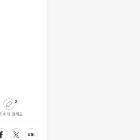
0
가취재 원해요