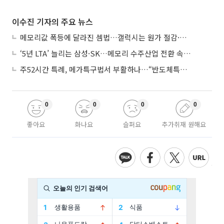
이수진 기자의 주요 뉴스
메모리값 폭등에 달라진 셈법…갤럭시는 원가 절감·아이폰은 서비스 확대
‘5년 LTA’ 늘리는 삼성·SK…메모리 수주산업 전환 속 다른 셈법
주52시간 특례, 메가특구법서 부활하나…“반도체특별법 담겨야”
0
0
0
0
좋아요
화나요
슬퍼요
추가취재 원해요