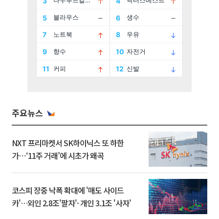
주요뉴스
NXT 프리마켓서 SK하이닉스 또 하한
가⋯‘11주 거래’에 시초가 왜곡
코스피 장중 낙폭 확대에 '매도 사이드
카'…외인 2.8조'팔자'· 개인 3.1조 '사자'