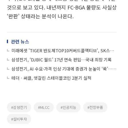
것으로 보고 있다. 내년까지 FC-BGA 물량도 사실상
‘완판’ 상태라는 분석이 나온다.
관련 뉴스
미래에셋 'TIGER 반도체TOP10커버드콜액티브', SK스퀘어·삼성전기 편입
삼성전기, ‘DJBIC 월드’ 17년 연속 편입…국내 최장 기록
삼성전기, AI 수요·가격 인상 기대에 증권가 눈높이 ‘쑥’…황제주 등극할까
테더ㆍ써클, 엇갈린 스테이블코인 2분기 실적
#삼성전기
#MLCC
#인공지능
#전장부품
#설비투자