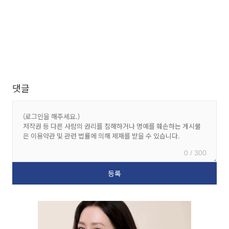
댓글
0 / 300