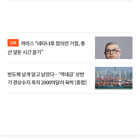
하마스 “네타냐후 합의안 거절, 총
단독
선 앞둔 시간 끌기”
반도체 날개 달고 날았다⋯'역대급' 상반
기 경상수지 흑자 2000억달러 육박 [종합]