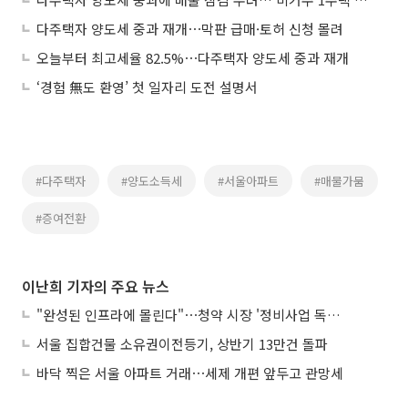
다주택자 양도세 중과 재개⋯막판 급매·토허 신청 몰려
오늘부터 최고세율 82.5%⋯다주택자 양도세 중과 재개
‘경험 無도 환영’ 첫 일자리 도전 설명서
#다주택자
#양도소득세
#서울아파트
#매물가뭄
#증여전환
이난희 기자의 주요 뉴스
"완성된 인프라에 몰린다"⋯청약 시장 '정비사업 독주' 42배 격차
서울 집합건물 소유권이전등기, 상반기 13만건 돌파
바닥 찍은 서울 아파트 거래⋯세제 개편 앞두고 관망세