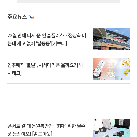
주요뉴스
22일 만에 다시 문 연 홈플러스…정상화 바
쁜데 재고 없어 ‘발동동’[가보니]
입추매직 '불발', 처서매직은 올까요? [해
시태그]
콘서트 갈 때 응원봉만?⋯'최애' 위한 필수
품 등장이오! [솔드아웃]