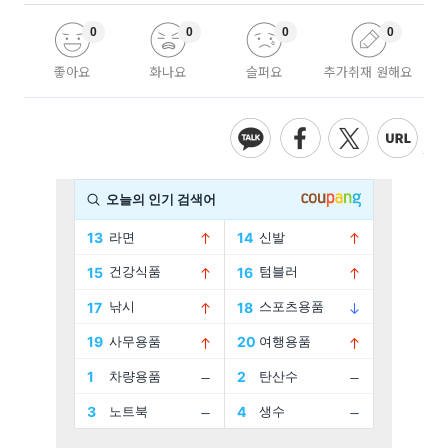
0
0
0
0
좋아요
화나요
슬퍼요
추가취재 원해요