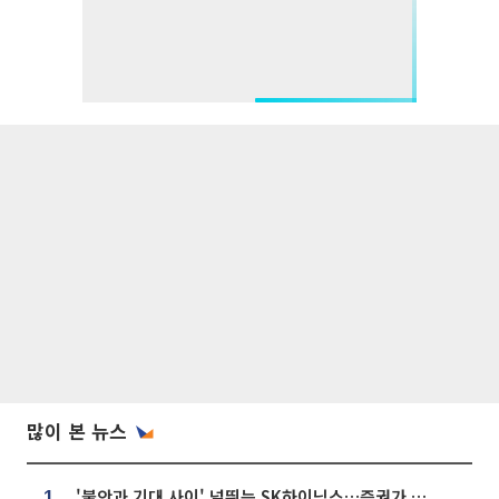
많이 본 뉴스
'불안과 기대 사이' 널뛰는 SK하이닉스…증권가 "HBM4·LTA 기반 펀터멘털 견고"
1.