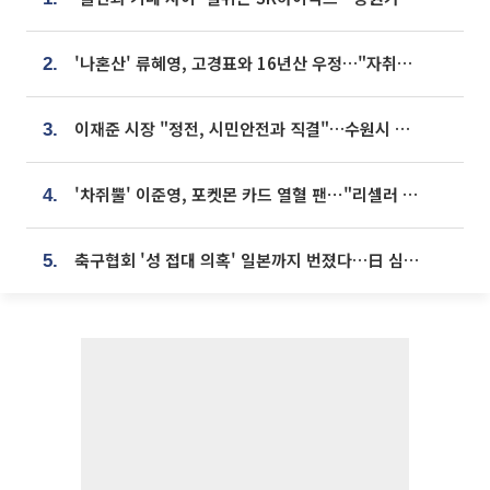
'나혼산' 류혜영, 고경표와 16년산 우정…"자취방서 부모님과 마주쳐"
2.
이재준 시장 "정전, 시민안전과 직결"…수원시 비상대응체계 가동
3.
'차쥐뿔' 이준영, 포켓몬 카드 열혈 팬⋯"리셀러 처단할 것"
4.
축구협회 '성 접대 의혹' 일본까지 번졌다…日 심판 실명 공개
5.