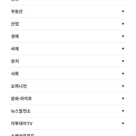
부동산
산업
경제
국제
정치
사회
오피니언
문화·라이프
뉴스발전소
이투데이TV
스페셜리포트