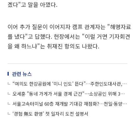
겠다"고 말을 아꼈다.
이어 추가 질문이 이어지자 캠프 관계자는 "해명자료
를 냈다"고 답했다. 현장에서는 "이럴 거면 기자회견
을 왜 하느냐"는 취재진 항의도 나왔다.
관련 뉴스
“여의도 한강공원에 ‘미니 인도’ 뜬다”…주한인도대사관, 첫 ‘인디아 데이 서울 2026’
오세훈 "동네 가게가 서울 경제 근간"⋯소상공인 위해 3조원 투입 공약
서울고속터미널 60층 재개발 기대감 재점화?…천일·동양고속 나란히 '상한가'
‘경험 無도 환영’ 첫 일자리 도전 설명서