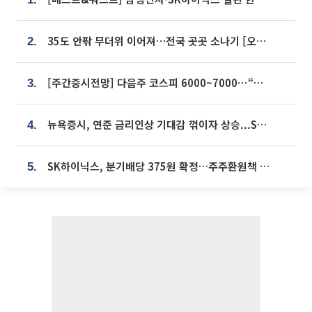
35도 안팎 무더위 이어져…전국 곳곳 소나기 [오늘 날씨]
2.
[주간증시전망] 다음주 코스피 6000~7000⋯“外人 수급은 정책이 변수”
3.
뉴욕증시, 연준 금리인상 기대감 꺾이자 상승...S&P500 사상 최고치 [종합]
4.
SK하이닉스, 분기배당 375원 확정…주주환원책 9월로 앞당겨 발표
5.