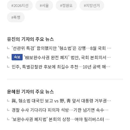
#2026지선
#서울
#정원오
#지방선거
#폭행
유진의 기자의 주요 뉴스
'선관위 특검' 합의했지만 '형소법'은 강행…8월 국회 '입법 2차전' 예고
'檢보완수사권 완전 폐지' 법안, 국회 본회의서 민주당 주도 통과
속보
민주, 특별감찰관 후보에 최길수 추천…10년 공백 해소 속도
윤혜원 기자의 주요 뉴스
與, 형소법 대국민 보고 vs 野, 靑 앞서 대통령 거부권 촉구
경찰 수사 기다리다 피의자 석방…기한 넘기면 속수무책
‘보완수사권 폐지법’ 본회의 상정…여야 필리버스터 대치