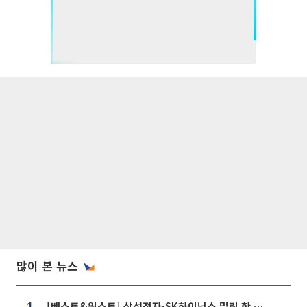
많이 본 뉴스
[베스트&워스트] 삼성전자·SK하이닉스 밀린 한 주…상상인증권은 85% 급등
1.