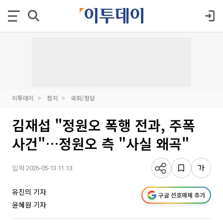
이투데이
정치
국회/정당
김재섭 "정원오 폭행 전과, 주폭
사건"…정원오 측 "사실 왜곡"
입력 2026-05-13 11:13
유진의 기자
구글 선호매체 추가
윤혜원 기자