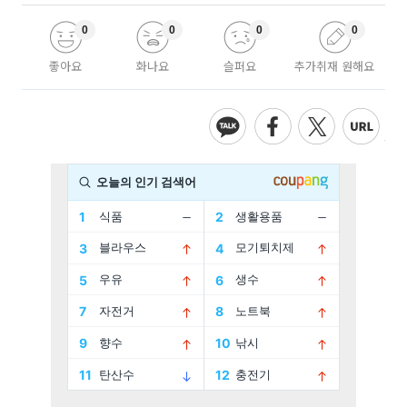
0
0
0
0
좋아요
화나요
슬퍼요
추가취재 원해요