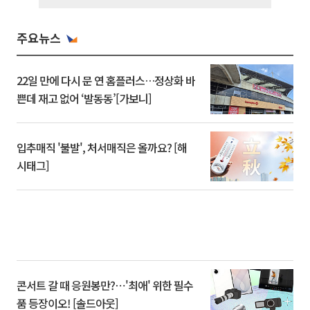
주요뉴스
22일 만에 다시 문 연 홈플러스…정상화 바
쁜데 재고 없어 ‘발동동’[가보니]
입추매직 '불발', 처서매직은 올까요? [해
시태그]
콘서트 갈 때 응원봉만?⋯'최애' 위한 필수
품 등장이오! [솔드아웃]