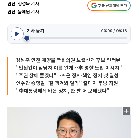
인천=정성욱 기자
구글 선호매체 추가
인천=윤혜원 기자
기사 듣기
00:00 / 09:13
김남준 인천 계양을 국회의원 보궐선거 후보 인터뷰
"민원인이 담당자 이름 알게…李 명찰 도입 메시지”
"주권 장애 풀겠다"…쉬운 정치·책임 정치 첫 일성
연수갑 송영길 "잘 챙겨봐 달라" 출마지 후방 지원
"李대통령에게 배운 정치, 한 발 더 보태겠다”