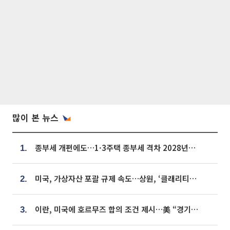
많이 본 뉴스
종부세 개편에도…1·3주택 종부세 격차 2028년부터 확대
1.
미국, 가상자산 포괄 규제 속도…상원, ‘클래리티법’ 9월 절차투표 추진
2.
이란, 미국에 호르무즈 합의 조건 제시…美 “경기 아직 안 끝나” [종합]
3.