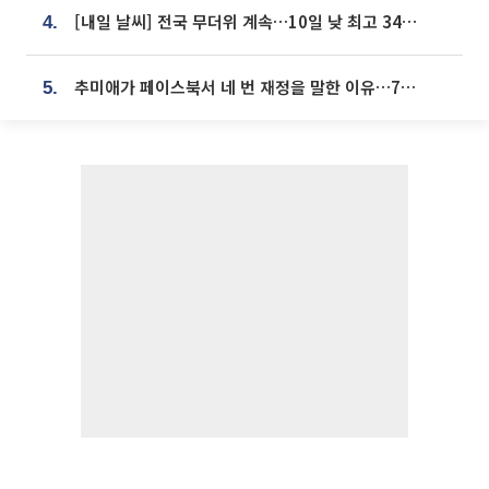
[내일 날씨] 전국 무더위 계속…10일 낮 최고 34도 육박
4.
추미애가 페이스북서 네 번 재정을 말한 이유…7700억 추경 열쇠는 도의회에
5.