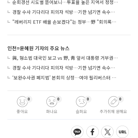
순회경선 시도별 뜯어보니…투표율 높은 지역서 정청래 강세
경찰 수사 기다리다 피의자 석방…기한 넘기면 속수무책
"레버리지 ETF 배율 손보겠다"는 정부…野 "회의록부터 내놔야"
인천=윤혜원 기자의 주요 뉴스
與, 형소법 대국민 보고 vs 野, 靑 앞서 대통령 거부권 촉구
경찰 수사 기다리다 피의자 석방…기한 넘기면 속수무책
‘보완수사권 폐지법’ 본회의 상정…여야 필리버스터 대치
0
0
0
0
좋아요
화나요
슬퍼요
추가취재 원해요