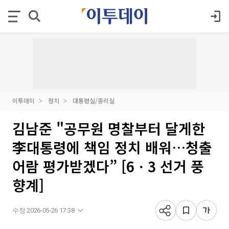
이투데이
정치
대통령실/총리실
김남준 "공무원 명찰부터 달게한
李대통령에 책임 정치 배워…청출
어람 평가받겠다” [6ㆍ3 선거 풍
향계]
수정 2026-05-26 17:38