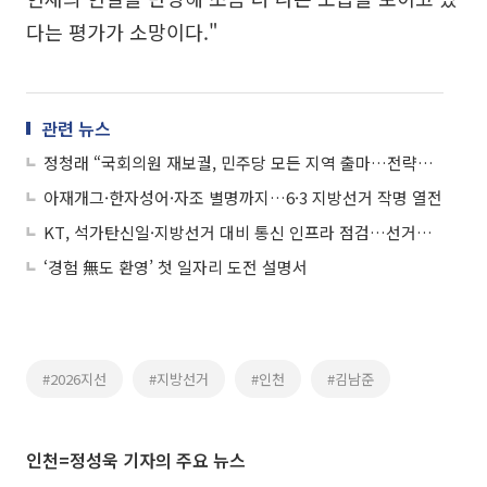
다는 평가가 소망이다."
관련 뉴스
정청래 “국회의원 재보궐, 민주당 모든 지역 출마…전략공천 원칙”
아재개그·한자성어·자조 별명까지…6·3 지방선거 작명 열전
KT, 석가탄신일·지방선거 대비 통신 인프라 점검…선거전용통신망 구축
‘경험 無도 환영’ 첫 일자리 도전 설명서
#2026지선
#지방선거
#인천
#김남준
인천=정성욱 기자의 주요 뉴스