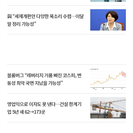
與 “세제개편안 다양한 목소리 수렴…이달
말 정리 가능성”
블룸버그 “레버리지 거품 빠진 코스피, 변
동성 최악 국면 지났을 가능성”
영업익으로 이자도 못 낸다…건설 한계기
업 5년 새 62→173곳