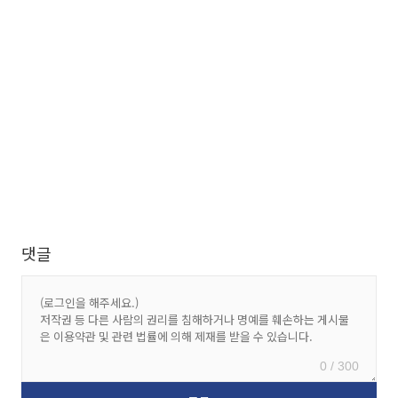
댓글
0 / 300