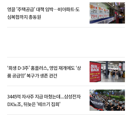
영끌 '주택공급' 대책 임박⋯비아파트·도
심복합까지 총동원
‘회생 D-3주’ 홈플러스, 영업 재개에도 ‘상
품 공급망’ 복구가 생존 관건
3445억 자사주 지급 마쳤는데...삼성전자
DX노조, 뒤늦은 '떼쓰기 집회'