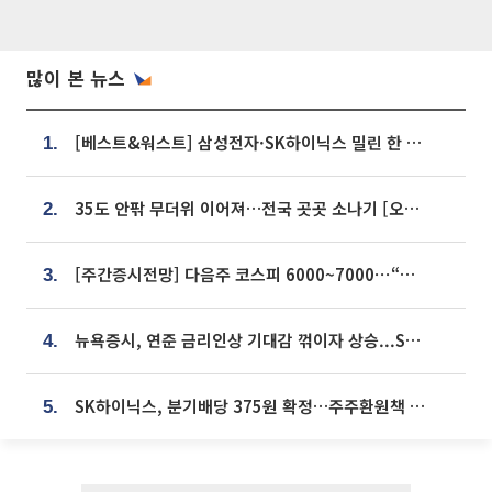
많이 본 뉴스
[베스트&워스트] 삼성전자·SK하이닉스 밀린 한 주…상상인증권은 85% 급등
1.
35도 안팎 무더위 이어져…전국 곳곳 소나기 [오늘 날씨]
2.
[주간증시전망] 다음주 코스피 6000~7000⋯“外人 수급은 정책이 변수”
3.
뉴욕증시, 연준 금리인상 기대감 꺾이자 상승...S&P500 사상 최고치 [종합]
4.
SK하이닉스, 분기배당 375원 확정…주주환원책 9월로 앞당겨 발표
5.