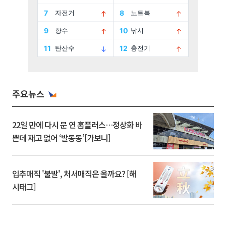
주요뉴스
22일 만에 다시 문 연 홈플러스…정상화 바
쁜데 재고 없어 ‘발동동’[가보니]
입추매직 '불발', 처서매직은 올까요? [해
시태그]