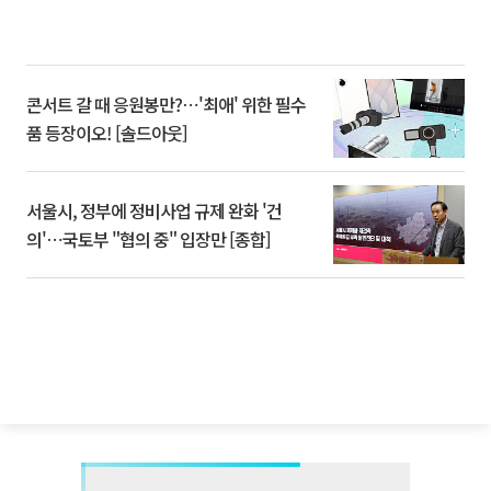
콘서트 갈 때 응원봉만?⋯'최애' 위한 필수
품 등장이오! [솔드아웃]
서울시, 정부에 정비사업 규제 완화 '건
의'⋯국토부 "협의 중" 입장만 [종합]