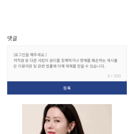
댓글
0 / 300