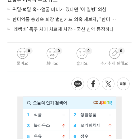
귀밑·턱밑 혹…얼굴 마비가 있다면 ‘이 질병’ 의심
한미약품 송영숙 회장 법인카드 의혹 제보자, “한미 잘 되기 바라는 마음”
‘레켐비’ 독주 치매 치료제 시장…국산 신약 등장하나
0
0
0
0
좋아요
화나요
슬퍼요
추가취재 원해요