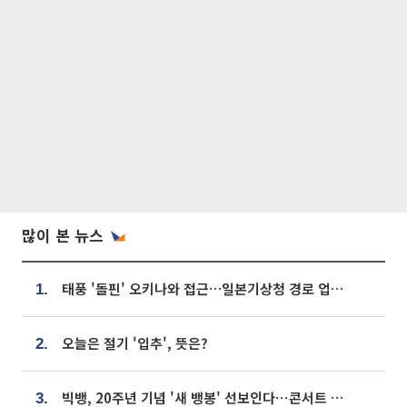
많이 본 뉴스
태풍 '돌핀' 오키나와 접근…일본기상청 경로 업데이트
1.
오늘은 절기 '입추', 뜻은?
2.
빅뱅, 20주년 기념 '새 뱅봉' 선보인다⋯콘서트 앞두고 팝업 개최
3.