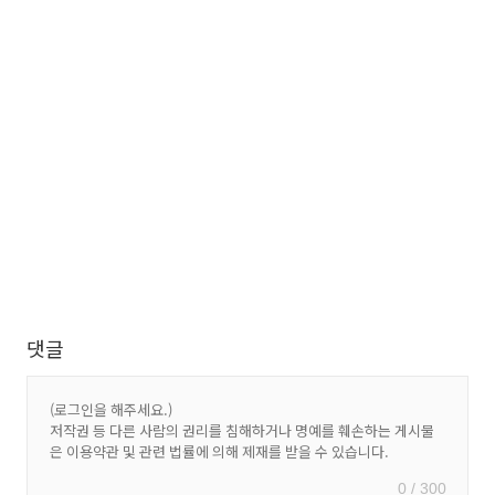
댓글
0 / 300