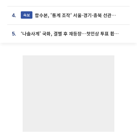
합수본, '통계 조작' 서울·경기·충북 선관위 등 추가 압수수색
속보
4.
‘나솔사계’ 국화, 결별 후 재등장⋯첫인상 투표 휩쓸고 ‘인기녀’ 등극
5.