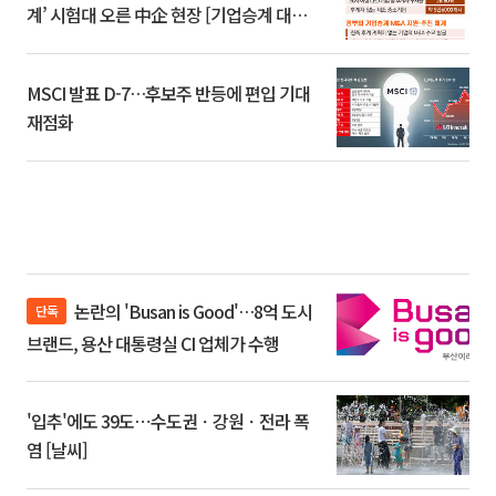
계’ 시험대 오른 中企 현장 [기업승계 대전
환]
MSCI 발표 D-7…후보주 반등에 편입 기대
재점화
논란의 'Busan is Good'…8억 도시
단독
브랜드, 용산 대통령실 CI 업체가 수행
'입추'에도 39도⋯수도권ㆍ강원ㆍ전라 폭
염 [날씨]