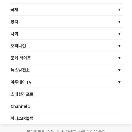
국제
정치
사회
오피니언
문화·라이프
뉴스발전소
이투데이TV
스페셜리포트
Channel 5
위너스IR클럽
무단전재 및 수집, 복사, 재배포, AI학습 이용 금지