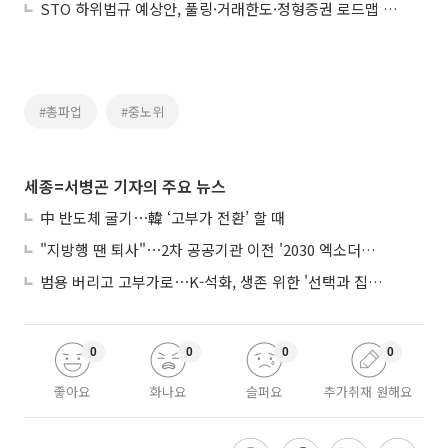
STO 하위법규 예상안, 풀링·거래한도·정형증권 로드맵 제시
#총파업
#중노위
세종=서병곤 기자의 주요 뉴스
中 반도체 굴기⋯韓 ‘고부가 전환’ 할 때
"지방행 땐 퇴사"⋯2차 공공기관 이전 '2030 엑소더스' 뇌관
범용 버리고 고부가로⋯K-석화, 생존 위한 '선택과 집중'
0
0
0
0
좋아요
화나요
슬퍼요
추가취재 원해요