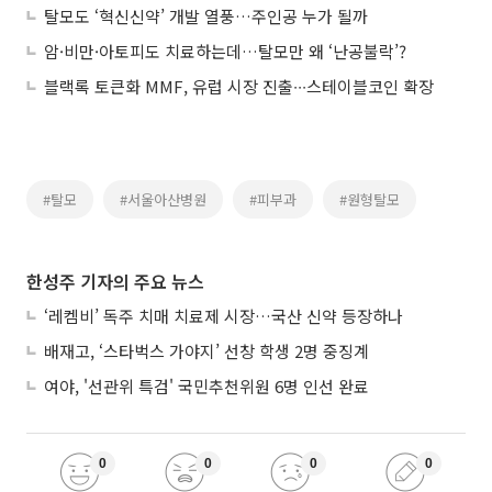
탈모도 ‘혁신신약’ 개발 열풍…주인공 누가 될까
암·비만·아토피도 치료하는데…탈모만 왜 ‘난공불락’?
블랙록 토큰화 MMF, 유럽 시장 진출∙∙∙스테이블코인 확장
#탈모
#서울아산병원
#피부과
#원형탈모
한성주 기자의 주요 뉴스
‘레켐비’ 독주 치매 치료제 시장…국산 신약 등장하나
배재고, ‘스타벅스 가야지’ 선창 학생 2명 중징계
여야, '선관위 특검' 국민추천위원 6명 인선 완료
0
0
0
0