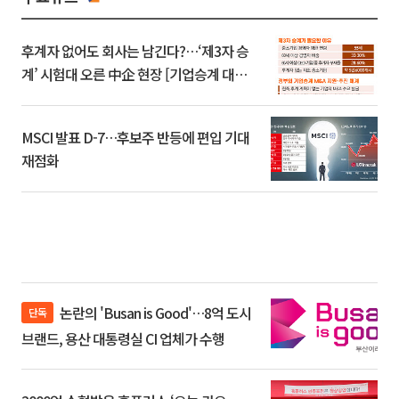
후계자 없어도 회사는 남긴다?…‘제3자 승
계’ 시험대 오른 中企 현장 [기업승계 대전
환]
MSCI 발표 D-7…후보주 반등에 편입 기대
재점화
논란의 'Busan is Good'…8억 도시
단독
브랜드, 용산 대통령실 CI 업체가 수행