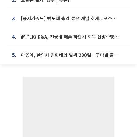
2.
[증시키워드] 반도체 충격 뚫은 개별 호재...포스코퓨처엠·에코프로·한화솔루션 '눈길'
3.
iM "LIG D&A, 천궁-II 매출 하반기 회복 전망…방산 톱픽 유지"
4.
아옳이, 한의사 김형배와 벌써 200일⋯꽃다발 들고 "프러포즈 아냐"
5.