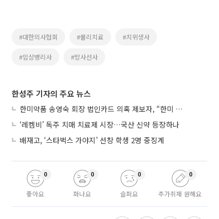
#대한의사협회
#물리치료
#치위생사
#임상병리사
#방사선사
한성주 기자의 주요 뉴스
한미약품 송영숙 회장 법인카드 의혹 제보자, “한미 잘 되기 바라는 마음”
‘레켐비’ 독주 치매 치료제 시장…국산 신약 등장하나
배재고, ‘스타벅스 가야지’ 선창 학생 2명 중징계
0
0
0
0
좋아요
화나요
슬퍼요
추가취재 원해요