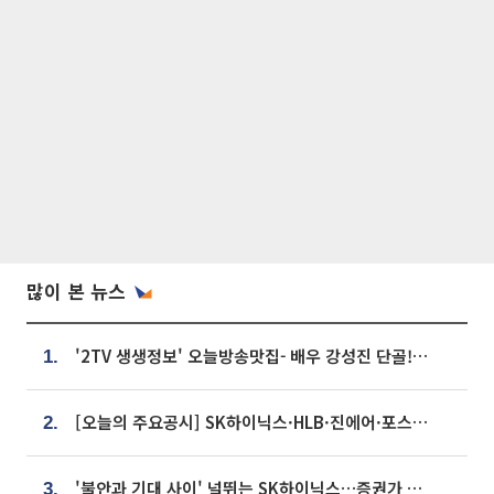
많이 본 뉴스
'2TV 생생정보' 오늘방송맛집- 배우 강성진 단골! 쌀국수ㆍ푸팟퐁 커리 맛집 '블○○○'
1.
[오늘의 주요공시] SK하이닉스·HLB·진에어·포스코홀딩스·네이버·대우건설 등
2.
'불안과 기대 사이' 널뛰는 SK하이닉스…증권가 "HBM4·LTA 기반 펀터멘털 견고"
3.