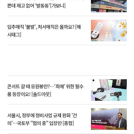
쁜데 재고 없어 ‘발동동’[가보니]
입추매직 '불발', 처서매직은 올까요? [해
시태그]
콘서트 갈 때 응원봉만?⋯'최애' 위한 필수
품 등장이오! [솔드아웃]
서울시, 정부에 정비사업 규제 완화 '건
의'⋯국토부 "협의 중" 입장만 [종합]