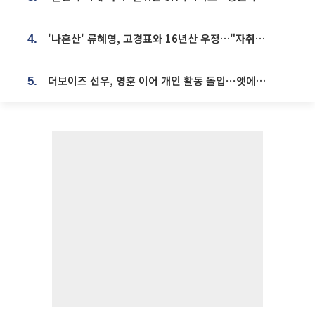
'나혼산' 류혜영, 고경표와 16년산 우정…"자취방서 부모님과 마주쳐"
4.
더보이즈 선우, 영훈 이어 개인 활동 돌입⋯앳에어리어와 전속계약
5.