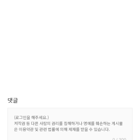
댓글
0 / 300