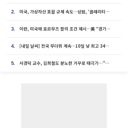
미국, 가상자산 포괄 규제 속도…상원, ‘클래리티법’ 9월 절차투표 추진
2.
이란, 미국에 호르무즈 합의 조건 제시…美 “경기 아직 안 끝나” [종합]
3.
[내일 날씨] 전국 무더위 계속…10일 낮 최고 34도 육박
4.
서경덕 교수, 김희철도 분노한 거꾸로 태극기⋯"엉터리는 아냐, 아쉬울 뿐"
5.