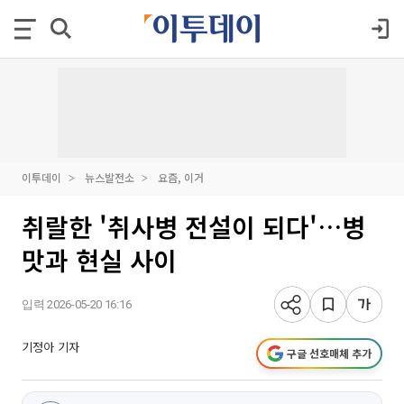
이투데이
뉴스발전소
요즘, 이거
취랄한 '취사병 전설이 되다'…병
맛과 현실 사이
입력 2026-05-20 16:16
기정아 기자
구글 선호매체 추가