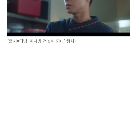
(출처=티빙 '취사병 전설이 되다' 캡처)