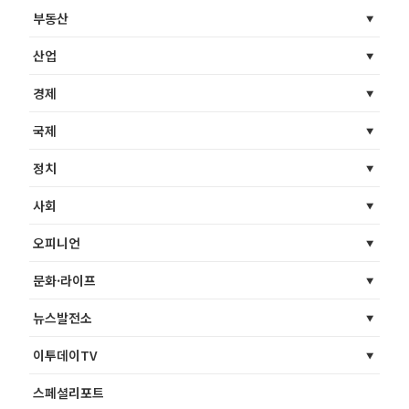
부동산
산업
경제
국제
정치
사회
오피니언
문화·라이프
뉴스발전소
이투데이TV
스페셜리포트