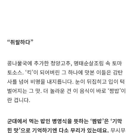
“취랄하다”
콩나물국에 추가한 청양고추, 명태순살조림 속 토마
토소스. ‘킥’이 되어버린 그 하나에 맛본 이들은 감탄
사를 넘어 비명을 내지릅니다. 눈이 뒤집히고 입이 턱
벌어지는 그 맛. 더 놀라운 건 이 음식이 바로 ‘짬밥’이
란 겁니다.
군대에서 먹는 밥인 병영식을 뜻하는 ‘짬밥’은 ‘기막
힌 맛’으로 기억하기엔 다소 무리가 있는데요.
무시무