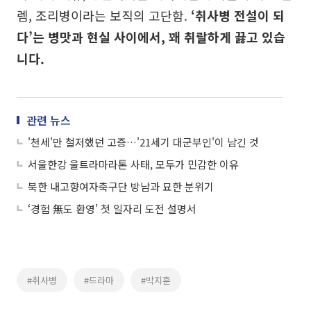
렘, 조리병이라는 보직의 고단함.
‘취사병 전설이 되
다’는 병맛과 현실 사이에서, 꽤 취랄하게 끓고 있습
니다.
관련 뉴스
'천세'만 철저했던 고증…'21세기 대군부인'이 남긴 것
서울한강 울트라마라톤 사태, 모두가 민감한 이유
북한 내고향여자축구단 방남과 묘한 분위기
‘경험 無도 환영’ 첫 일자리 도전 설명서
#취사병
#드라마
#박지훈