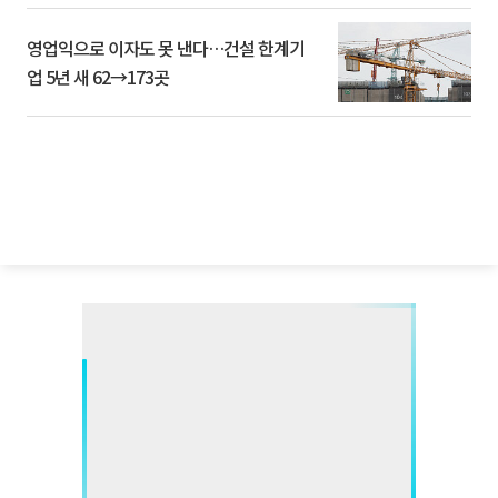
영업익으로 이자도 못 낸다…건설 한계기
업 5년 새 62→173곳