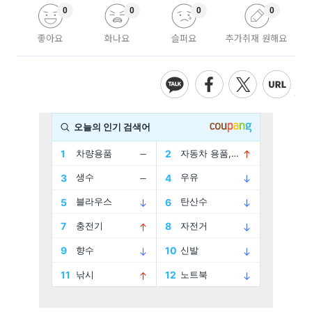
0
0
0
0
좋아요
화나요
슬퍼요
추가취재 원해요