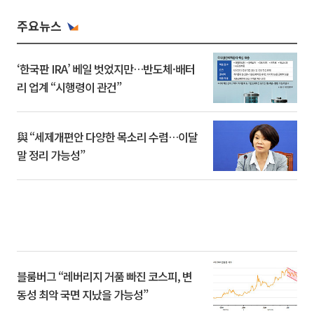
주요뉴스
‘한국판 IRA’ 베일 벗었지만…반도체·배터
리 업계 “시행령이 관건”
與 “세제개편안 다양한 목소리 수렴…이달
말 정리 가능성”
블룸버그 “레버리지 거품 빠진 코스피, 변
동성 최악 국면 지났을 가능성”