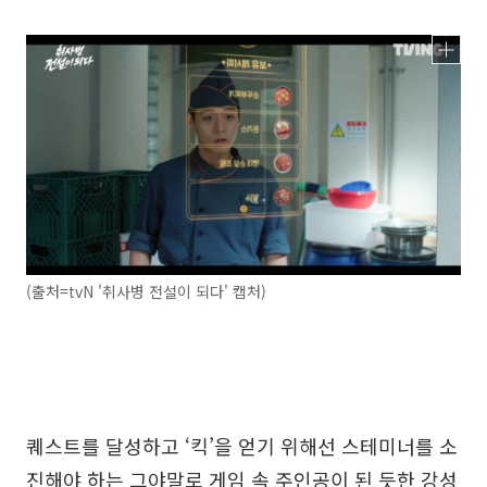
(출처=tvN '취사병 전설이 되다' 캡처)
퀘스트를 달성하고 ‘킥’을 얻기 위해선 스테미너를 소
진해야 하는 그야말로 게임 속 주인공이 된 듯한 강성