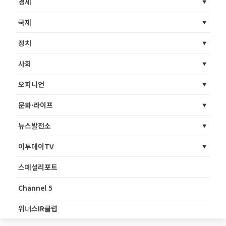
경제
국제
정치
사회
오피니언
문화·라이프
뉴스발전소
이투데이TV
스페셜리포트
Channel 5
위너스IR클럽