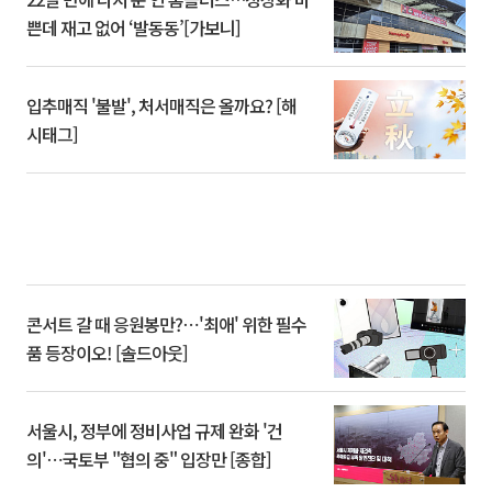
쁜데 재고 없어 ‘발동동’[가보니]
입추매직 '불발', 처서매직은 올까요? [해
시태그]
콘서트 갈 때 응원봉만?⋯'최애' 위한 필수
품 등장이오! [솔드아웃]
서울시, 정부에 정비사업 규제 완화 '건
의'⋯국토부 "협의 중" 입장만 [종합]