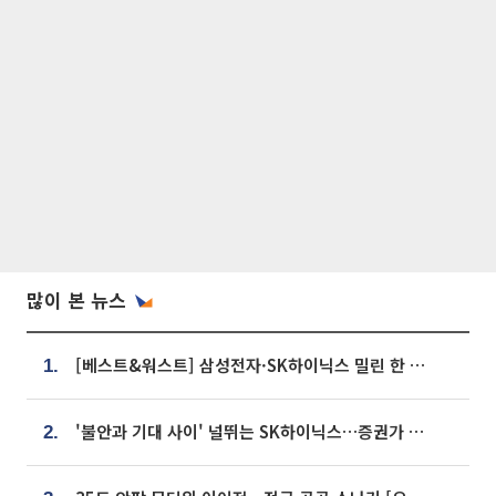
많이 본 뉴스
[베스트&워스트] 삼성전자·SK하이닉스 밀린 한 주…상상인증권은 85% 급등
1.
'불안과 기대 사이' 널뛰는 SK하이닉스…증권가 "HBM4·LTA 기반 펀터멘털 견고"
2.