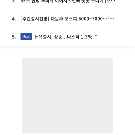
35도 안팎 무더위 이어져…전국 곳곳 소나기 [오늘 날씨]
3.
[주간증시전망] 다음주 코스피 6000~7000⋯“外人 수급은 정책이 변수”
4.
뉴욕증시, 상승...나스닥 1.3% ↑
속보
5.