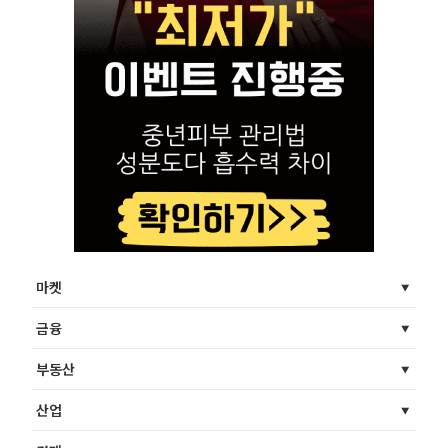
마켓
금융
부동산
산업