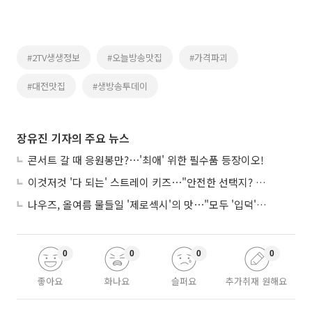
#2TV생생정보
#오늘방송맛집
#가격파괴
#대전맛집
#생방송투데이
장유진 기자의 주요 뉴스
콘서트 갈 때 응원봉만?⋯'최애' 위한 필수품 등장이오!
이것저것 '다 되는' 스트레이 키즈⋯"안전한 선택지? 도전이 재밌죠"
나우즈, 올여름 물들일 '제로섹시'의 맛⋯"모두 '입덕'시킬 것"
0
0
0
0
좋아요
화나요
슬퍼요
추가취재 원해요