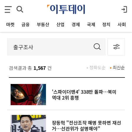
마켓
금융
부동산
산업
경제
국제
정치
사회
검색결과 총
1,567
건
정확도순
최신순
'스파이더맨4' 338만 돌파⋯북미
역대 2위 흥행
장동혁 "전산조작 해명 못하면 재선
거…선관위가 설명해야"