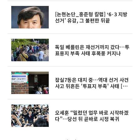
[논현논단_홍준형 칼럼] ‘6·3 지방
선거’ 유감, 그 불편한 뒤끝
독일 베를린은 재선거까지 갔다…투
표용지 부족 사태 후폭풍 커지나
잠실7동은 대치 중…역대 선거 사건
사고 뒤흔든 '투표지 부족' 사태 [이
슈크래커]
오세훈 “밀렸던 업무 바로 시작하겠
다”⋯당선 뒤 곧바로 시정 복귀