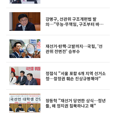
강명구, 선관위 구조개편법 발
의…"무능·무책임, 구조부터 바꿔
야"
재선거·탄핵·고발까지…국힘, '선
관위 전면전' 승부수
정점식 "서울 포함 6개 지역 선거소
청…참정권 훼손 진상규명해야"
장동혁 "재선거 당연한 상식…청년
들, 왜 정치권 침묵하냐고 해"