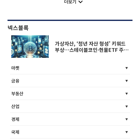
더보기
넥스블록
가상자산, ‘청년 자산 형성’ 키워드
부상…스테이블코인·현물ETF 주
목[6ㆍ3 대선]
마켓
금융
부동산
산업
경제
국제