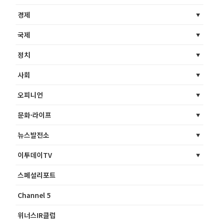
경제
국제
정치
사회
오피니언
문화·라이프
뉴스발전소
이투데이TV
스페셜리포트
Channel 5
위너스IR클럽