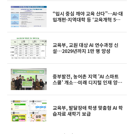
“입시 중심 깨야 교육 산다”…AI·대
입개편·지역대학 등 ‘교육개혁 5대
과제’
교육부, 교원 대상 AI 연수과정 신
설…2029년까지 1만 명 양성
중부발전, 농어촌 지역 'AI 스마트
스쿨' 개소⋯미래 디지털 인재 양성
견인
교육부, 발달장애 학생 맞춤형 AI 학
습자료 새학기 보급