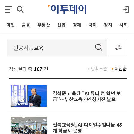
마켓
금융
부동산
산업
경제
국제
정치
사회
검색결과 총
107
건
정확도순
최신순
김석준 교육감 "AI 튜터 전 학년 보
급"…부산교육 4년 청사진 발표
전북교육청, AI·디지털수업나눔 48
개 학급서 운영