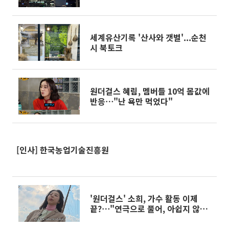
세계유산기록 '산사와 갯벌'...순천
시 북토크
원더걸스 혜림, 멤버들 10억 몸값에
반응⋯"난 욕만 먹었다"
[인사] 한국농업기술진흥원
'원더걸스' 소희, 가수 활동 이제
끝?⋯"연극으로 풀어, 아쉽지 않
다"