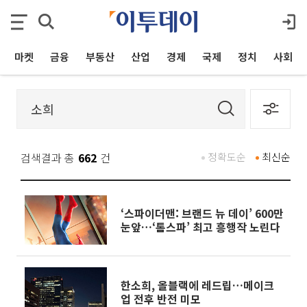
마켓
금융
부동산
산업
경제
국제
정치
사회
검색결과 총
662
건
정확도순
최신순
‘스파이더맨: 브랜드 뉴 데이’ 600만
눈앞…‘톰스파’ 최고 흥행작 노린다
한소희, 올블랙에 레드립…메이크
업 전후 반전 미모