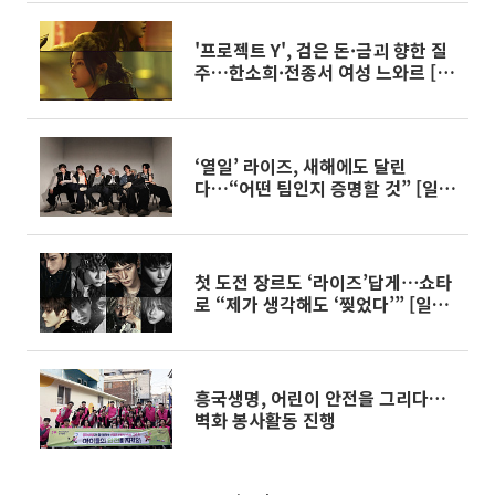
'프로젝트 Y', 검은 돈·금괴 향한 질
주…한소희·전종서 여성 느와르 [시
네마천국]
‘열일’ 라이즈, 새해에도 달린
다…“어떤 팀인지 증명할 것” [일문
일답]
첫 도전 장르도 ‘라이즈’답게⋯쇼타
로 “제가 생각해도 ‘찢었다’” [일문
일답]
흥국생명, 어린이 안전을 그리다…
벽화 봉사활동 진행