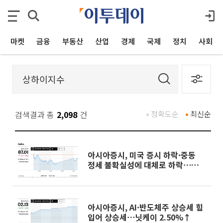
마켓
금융
부동산
산업
경제
국제
정치
사회
검색결과 총
2,098
건
정확도순
최신순
아시아증시, 미국 증시 하락·중동
정세 불확실성에 대체로 하락⋯상하
이지수 0.15%↓
아시아증시, AI·반도체주 상승세 힘
입어 상승세⋯닛케이 2.50%↑